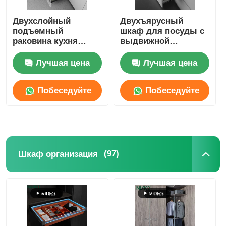
Двухслойный
Двухъярусный
подъемный
шкаф для посуды с
раковина кухня
выдвижной
шкаф корзины
корзиной,
санитарное
регулируемым
Лучшая цена
Лучшая цена
хранилище решение
лотком для
столовых приборов,
Побеседуйте
Побеседуйте
кухонный
органайзер
теперь
теперь
(97)
Шкаф организация