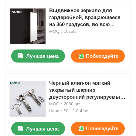
Выдвижное зеркало для
гардеробной, вращающееся
на 360 градусов, во всю
длину
MOQ：10sets
Побеседуйте
Лучшая цена
теперь
Черный клип-он мягкий
закрытый шарнир
Главная страница
двусторонний регулируемый
деревянный дверной шарнир
MOQ：2000 шт
для кухонного шкафа
Цена：$0.12-0.4/pc
Продукция
Кухонный шкаф подталкивает к открытию 18N для дверей шкафа
Побеседуйте
Лучшая цена
О Компании
Резиновые магнитные защелки с винтовым креплением, открывание нажатием 16–22 мм