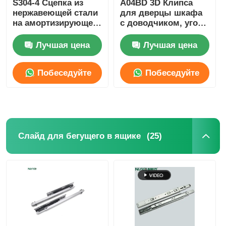
S304-4 Сцепка из
A04BD 3D Клипса
нержавеющей стали
для дверцы шкафа
на амортизирующем
с доводчиком, угол
поднос столового прибора
пандусе с мягким
открытия 110
закрытием
градусов
Лучшая цена
Лучшая цена
Светодиодный шкаф
Побеседуйте
Побеседуйте
Кухонный мусорный бак
теперь
теперь
контейнер риса
(25)
Слайд для бегущего в ящике