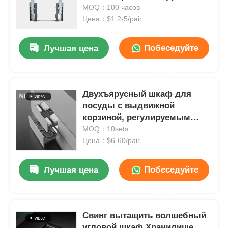
MOQ：100 часов
Цена：$1.2-5/pair
Побеседуйте
Лучшая цена
теперь
Двухъярусный шкаф для
посуды с выдвижной
корзиной, регулируемым
лотком для столовых
MOQ：10sets
приборов, кухонный
Цена：$6-60/pair
органайзер
Побеседуйте
Лучшая цена
теперь
Свинг вытащить волшебный
угловой шкаф Хранилище