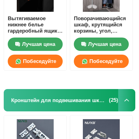
Вытягиваемое
Поворачивающийся
нижнее белье
шкаф, крутящийся
гардеробный ящик
корзины, угол,
600 мм 900 мм с
карусель,
светодиодным
гардеробные
Лучшая цена
Лучшая цена
светом
аксессуары
Побеседуйте
Побеседуйте
теперь
теперь
(25)
Кронштейн для подвешивания шкафа