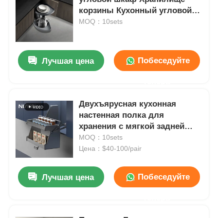
корзины Кухонный угловой
блок Решение
MOQ：10sets
Побеседуйте
Лучшая цена
теперь
Двухъярусная кухонная
настенная полка для
хранения с мягкой задней
панелью и выдвижной
MOQ：10sets
корзиной
Цена：$40-100/pair
Побеседуйте
Лучшая цена
теперь