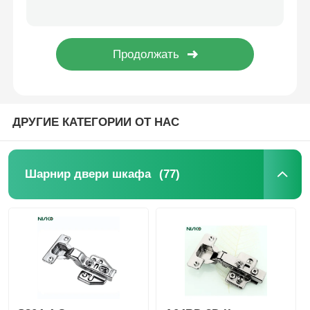
3D регулируемые петли для дверей шкафов из нержавеющей стали SUS304 с плавным закрыванием, крепление SA06-A
Слайд для бегущего в ящике
SUS304 Сцепка на дверной шкафу Завеса мягкое закрытие с 35 мм чашки SA05-A
S304-4 Сцепка из нержавеющей стали на амортизирующем пандусе с мягким закрытием
раствор для кухонного хранения
ДРУГИЕ КАТЕГОРИИ ОТ НАС
Шкаф организация
Кронштейн для подвешивания шкафа
(77)
Шарнир двери шкафа
Финтинги для клапанов
оборудование для шкафов
Кухонная мойка и кран