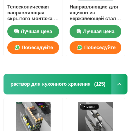
Телескопическая
Направляющие для
направляющая
ящиков из
скрытого монтажа с
нержавеющей стали
одним
с плавным
выдвижением и
закрыванием,
Лучшая цена
Лучшая цена
мягким
шарикоподшипниковые,
закрыванием, с
полного
Побеседуйте
Побеседуйте
фиксатором
выдвижения, 45 мм
теперь
теперь
(125)
раствор для кухонного хранения