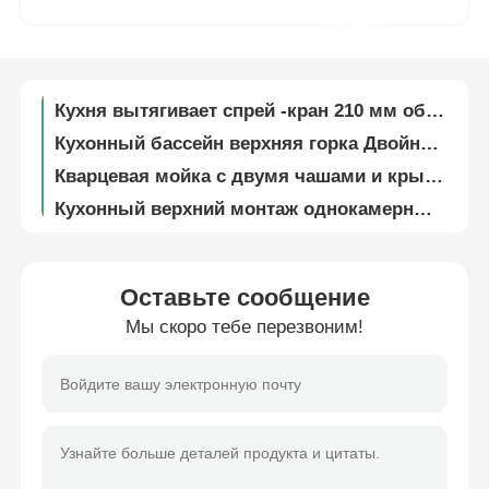
теперь
Смеситель из нержавеющей стали никелевой кухонный смеситель с массивным датчиком рук
Смеситель кухни с матовой никелем регулируется 360 градуса
Наша фабрика
Кухня вытягивает спрей -кран 210 мм общая высота с горячей холодной водой
Кухонный бассейн верхняя горка Двойная миска раковина с дренажной доской
контроль качества
Кварцевая мойка с двумя чашами и крылом, верхний монтаж
Кухонный верхний монтаж однокамерный раковина подмонтаж раковина с дренажной доской
контактные данные
Кухонный раковина из кварца с вытяжной панелью
Кухня Двойная чаша кварцевый камень раковина верхний монтированный квадратный в черном
Новости
Антикоррозийный алюминиевый лоток для столовых приборов, влагостойкий, D420 мм
Оставьте сообщение
SUS304 Кухонная посуда Трей Организатор 65 мм Высота устойчивый к ржавчине
Мы скоро тебе перезвоним!
Все случаи
Кухонные принадлежности пластиковые столовые принадлежности, коробки для столовых принадлежностей
Smart Glass Shelf Display Led Light DC12V автоматически освещается
Отправить запрос
Кухонный шкаф A31 Мини клип с мягким закрытием с 26 мм чашечкой
D22 Полное покрытие / Полное покрытие / Вставка мини шкафа шнурков 26 мм чашки
Шарнир двери шкафа
Петля для шкафа A25 40 мм, накладная, с демпфером и доводчиком