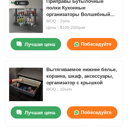
Приправы Бутылочные
полки Кухонные
организаторы Волшебный
уголок Умный подъем
MOQ：2sets
Вертикальный подъем
Цена：$100-250/pair
Побеседуйте
Лучшая цена
теперь
Вытягиваемое нижнее белье,
корзина, шкаф, аксессуары,
организатор с крышкой
MOQ：10sets
Побеседуйте
Лучшая цена
теперь