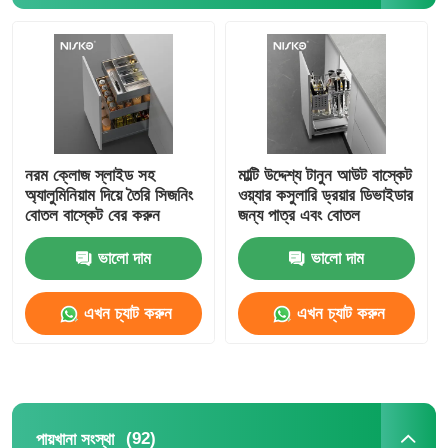
থালাবাসনের ট্রে
মন্ত্রিসভা LED আলো
রান্নাঘরের ডাস্টবিন
নরম ক্লোজ স্লাইড সহ
মাল্টি উদ্দেশ্য টানুন আউট বাস্কেট
অ্যালুমিনিয়াম দিয়ে তৈরি সিজনিং
ওয়্যার কসুলারি ড্রয়ার ডিভাইডার
বোতল বাস্কেট বের করুন
জন্য পাত্র এবং বোতল
চালের পাত্রে
ভালো দাম
ভালো দাম
এখন চ্যাট করুন
এখন চ্যাট করুন
(92)
পায়খানা সংস্থা