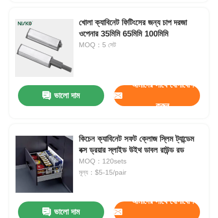
খোলা ক্যাবিনেট ফিটিংসের জন্য চাপ দরজা
ওপেনার 35মিমি 65মিমি 100মিমি
MOQ：5 সেট
আমাদের সাথে যোগাযোগ
ভালো দাম
করুন
কিচেন ক্যাবিনেট সফট ক্লোজ স্লিম ট্যান্ডেম
বক্স ড্রয়ার স্লাইড উইথ ডাবল রাউন্ড রড
MOQ：120sets
মূল্য：$5-15/pair
আমাদের সাথে যোগাযোগ
ভালো দাম