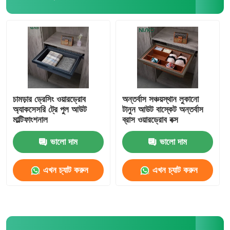
চামড়ার ড্রেসিং ওয়ারড্রোব
অন্তর্বাস সঞ্চয়স্থান লুকানো
অ্যাকসেসরি ট্রে পুল আউট
টানুন আউট বাস্কেট অন্তর্বাস
মাল্টিফাংশনাল
ব্রাস ওয়ারড্রোব বক্স
ভালো দাম
ভালো দাম
এখন চ্যাট করুন
এখন চ্যাট করুন