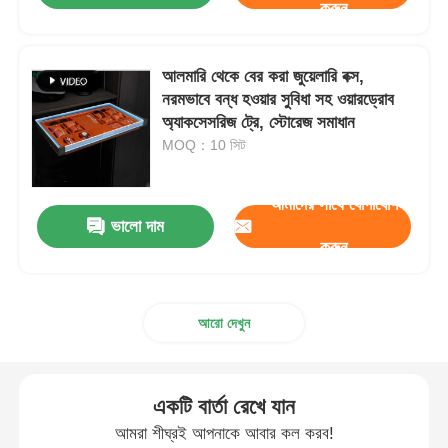
করুন
আলমারি থেকে বের করা জুয়েলারি বক্স,
নরমভাবে বন্ধ হওয়ার সুবিধা সহ ওয়ারড্রোব
অ্যাকসেসরিজ ট্রে, স্টোরেজ সমাধান
MOQ：10 সিট
আমাদের সাথে যোগাযোগ
ভালো দাম
করুন
আরো দেখুন
একটি বার্তা রেখে যান
আমরা শীঘ্রই আপনাকে আবার কল করব!