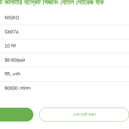
ট কালটারি বাস্কেট সিজনিং বোতল স্টোরেজ র্যাক
NISKO
Gb07a
10 সিট
$6-60/pair
টিটি, এলসি
80000 সেট/মাস
এখন চ্যাট করুন