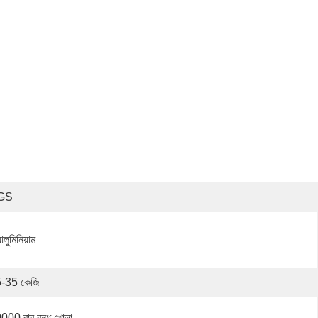
GS
ালুমিনিয়াম
-35 কেজি
000 বার বন্ধ খোলা