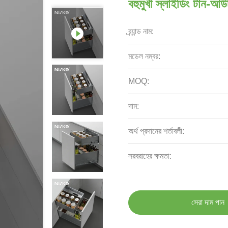
বহুমুখী স্লাইডিং টান-আউ
ব্র্যান্ড নাম:
মডেল নম্বর:
MOQ:
দাম:
অর্থ প্রদানের শর্তাবলী:
সরবরাহের ক্ষমতা:
সেরা দাম পান