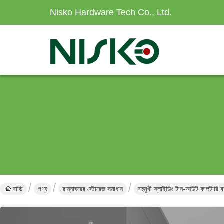
Nisko Hardware Tech Co., Ltd.
বাড়ি
পণ্য
রান্নাঘরের স্টোরেজ সমাধান
বহুমুখী স্লাইডিং টান-আউট কালটারি ব