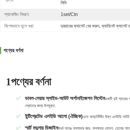
মিমি
প্যাকেজিং বিবরণ:
1set/ctn
বিশেষভাবে তুলে ধরা:
ড্রয়ারের ক্যাসেট বের করুন
, 
ক্যাবিনেট ক্যাসেট ড্
পণ্যের বর্ণনা
1পণ্যের বর্ণনা
ডাবল-লেয়ার স্লাইড-আউট অর্গানাইজেশন সিস্টেম
একটি দুই স্তরের স
স্রোতের জন্য উপযুক্ত.
ইন্টিগ্রেটেড এলইডি আলো (ঐচ্ছিক)
এতে অন্তর্নির্মিত উষ্ণ এলইডি লাইট
স্মার্ট মডুলার ডিজাইন
ঊর্ধ্ব স্তরঃ মশলাদার জার, মশলাদার বোতল, তেলের পাত্র