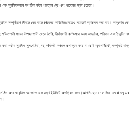
্টর এবং সুরক্ষিতভাবে সংগঠিত কট্টর পাত্রের ট্রে এবং পাত্রের স্লট রয়েছে।
় স্যুটকে সম্পূর্ণরূপে টানতে দেয় যাতে পিছনের আইটেমগুলিতেও সহজেই অ্যাক্সেস করা যায়। অন্ধকা
সহ শক্তিশালী ধাতব উপাদানগুলি থেকে তৈরি, দীর্ঘস্থায়ী কর্মক্ষমতা জন্য আর্দ্রতা, পরিধান এবং দৈনন্দিন
 করা গভীর স্যুটকে সুসংগঠিত, বহু-কার্যকরী অঞ্চলে রূপান্তর করে যা ছোট অ্যাপার্টমেন্ট, কম্প্যাক্ট রা
া সংগঠিত এবং আধুনিক আলোকে এক মসৃণ ইউনিটে একত্রিত করে।আপনি হোম শেফ কিনা অথবা শুধু একটি ঝা
লে।