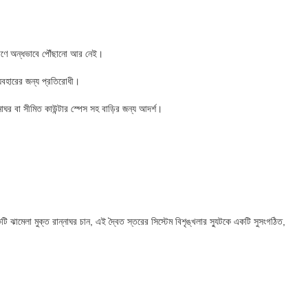
র কোণে অন্ধভাবে পৌঁছানো আর নেই।
 ব্যবহারের জন্য প্রতিরোধী।
ন্নাঘর বা সীমিত কাউন্টার স্পেস সহ বাড়ির জন্য আদর্শ।
মেলা মুক্ত রান্নাঘর চান, এই দ্বৈত স্তরের সিস্টেম বিশৃঙ্খলার স্যুটকে একটি সুসংগঠিত,