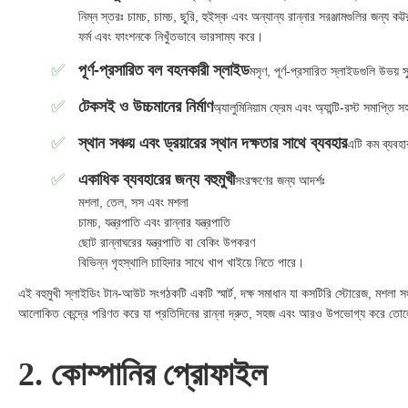
নিম্ন স্তরঃ চামচ, চামচ, ছুরি, হুইস্ক এবং অন্যান্য রান্নার সরঞ্জামগুলির জন্য কট
ফর্ম এবং ফাংশনকে নিখুঁতভাবে ভারসাম্য করে।
পূর্ণ-প্রসারিত বল বহনকারী স্লাইড
মসৃণ, পূর্ণ-প্রসারিত স্লাইডগুলি উভয
টেকসই ও উচ্চমানের নির্মাণ
অ্যালুমিনিয়াম ফ্রেম এবং অ্যান্টি-রস্ট সমাপ্তি 
স্থান সঞ্চয় এবং ড্রয়ারের স্থান দক্ষতার সাথে ব্যবহার
এটি কম ব্যবহার
একাধিক ব্যবহারের জন্য বহুমুখী
সংরক্ষণের জন্য আদর্শঃ
মশলা, তেল, সস এবং মশলা
চামচ, যন্ত্রপাতি এবং রান্নার যন্ত্রপাতি
ছোট রান্নাঘরের যন্ত্রপাতি বা বেকিং উপকরণ
বিভিন্ন গৃহস্থালি চাহিদার সাথে খাপ খাইয়ে নিতে পারে।
এই বহুমুখী স্লাইডিং টান-আউট সংগঠকটি একটি স্মার্ট, দক্ষ সমাধান যা কসটিরি স্টোরেজ, মশল
আলোকিত কেন্দ্রে পরিণত করে যা প্রতিদিনের রান্না দ্রুত, সহজ এবং আরও উপভোগ্য করে তো
2. কোম্পানির প্রোফাইল