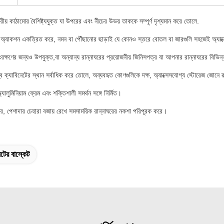
য় কাঠামোর বৈশিষ্ট্যযুক্ত যা উপরের এবং নীচের উভয় তাককে সম্পূর্ণ দৃশ্যমান করে তোলে.
্যাকশন একত্রিত করে, নমন বা পৌঁছানোর ছাড়াই যে কোনও স্তরে বোতল বা জারগুলি সহজেই অ্যাক্স
রক্ষণের জন্যও উপযুক্ত,বা অন্যান্য রান্নাঘরের প্রয়োজনীয় জিনিসপত্র যা আপনার রান্নাঘরের বিভিন্ন 
ম্ব ক্যাবিনেটের স্থান সর্বাধিক করে তোলে, অব্যবহৃত কোণগুলিকে দক্ষ, অ্যাক্সেসযোগ্য স্টোরেজ জোনে
্যালুমিনিয়াম ফ্রেম এবং শক্তিশালী সমর্থন সঙ্গে নির্মিত।
্কার, পেশাদার চেহারা বজায় রেখে সমসাময়িক রান্নাঘরের নকশা পরিপূরক করে।
েটের বাস্কেট