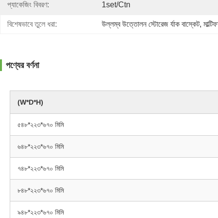
প্যাকেজিং বিবরণ:
1set/ctn
বিশেষভাবে তুলে ধরা:
উল্লম্ব উত্তোলন স্টোরেজ র্যাক বাস্কেট
, 
মাল্টি
পণ্যের বর্ণনা
(W*D*H)
৫৪৮*২২৩*৬৭০ মিমি
৬৪৮*২২৩*৬৭০ মিমি
৭৪৮*২২৩*৬৭০ মিমি
৮৪৮*২২৩*৬৭০ মিমি
৯৪৮*২২৩*৬৭০ মিমি