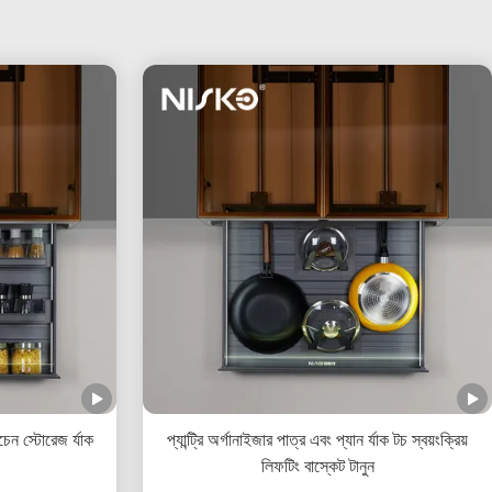
চেন স্টোরেজ র্যাক
প্যান্ট্রি অর্গানাইজার পাত্র এবং প্যান র্যাক টচ স্বয়ংক্রিয়
লিফটিং বাস্কেট টানুন