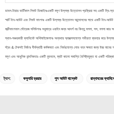
ডাবল-টায়ার ভার্টিকাল লিফট ডিজাইনঃএকটি মসৃণ উল্লম্ব উত্তোলন প্রক্রিয়া সহ একটি দ্বি-স্তরী
স্মার্ট টান-আউট এবং লিফট ফাংশনঃ একটি উল্লম্ব উত্তোলন আন্দোলনের সাথে একটি টান-আউট অ
মাল্টিফাংশনাল স্টোরেজ সলিউশনঃ শুধুমাত্র ওয়াইন জন্য আদর্শ নয় কিন্তু মশলা, সস, মশলা জার সং
স্থান-সঞ্চয়কারী ক্যাবিনেট অপ্টিমাইজেশানঃ অন্যথায় অ্যাক্সেসযোগ্য গভীরতা ব্যবহার করে উল্ল
স্ট্রং & টেকসই নির্মাণঃ দীর্ঘস্থায়ী কর্মক্ষমতা এবং নির্ভরযোগ্য লোড বহন ক্ষমতা জন্য উচ্চ মানের অ
মসৃণ এবং আধুনিক নান্দনিকতাঃ একটি ন্যূনতম, ম্যাট কালো সমাপ্তি বৈশিষ্ট্যযুক্ত যা একটি পরিষ
ট্যাগ:
কসুলারি ড্রয়ার
পুল আউট বাস্কেট
রান্নাঘরের ক্যাবিন