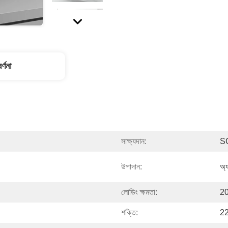
র্ণনা
সাক্ষ্যদান:
S
উপাদান:
অ্য
লোডিং ক্ষমতা:
20
শক্তি:
2