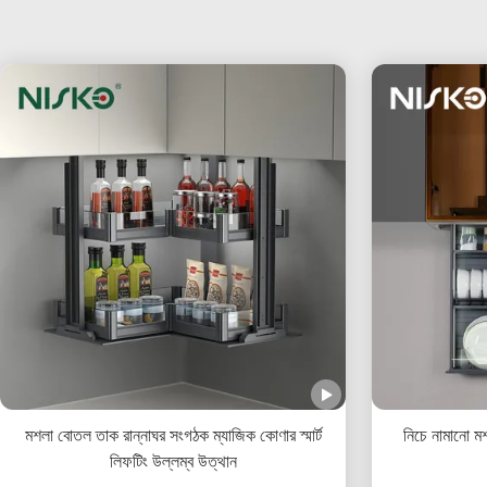
মশলা বোতল তাক রান্নাঘর সংগঠক ম্যাজিক কোণার স্মার্ট
নিচে নামানো মশ
লিফটিং উল্লম্ব উত্থান