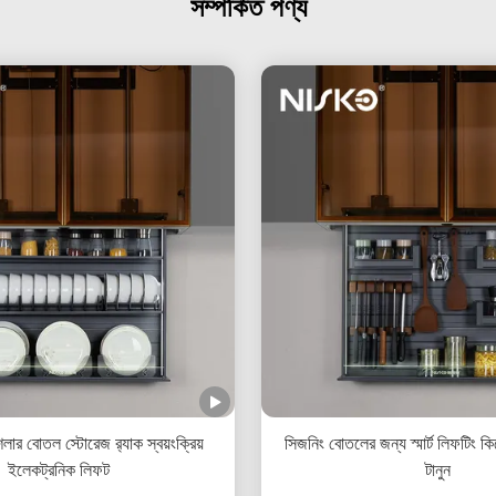
সম্পর্কিত পণ্য
লার বোতল স্টোরেজ র‍্যাক স্বয়ংক্রিয়
সিজনিং বোতলের জন্য স্মার্ট লিফটিং কি
ইলেকট্রনিক লিফট
টানুন