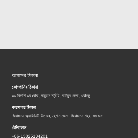
আমাদের ঠিকানা
কোম্পানির ঠিকানা
৩৩ জিনশি ৩য় রোড, দায়ুয়ান স্ট্রীট, বাইয়ুন জেলা, গুয়াংজু
কারখানার ঠিকানা
জিয়াংমেন অ্যাভিনিউ উত্তর, হেশান জেলা, জিয়াংমেন শহর, গুয়াংডং
টেলিফোন
+86-13825134201