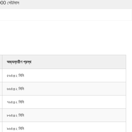
00 সেট/মাস
অভ্যন্তরীণ প্রস্থ
৫৬৪±২ মিমি
৬৬৪±২ মিমি
৭৬৪±২ মিমি
৮৬৪±২ মিমি
৯৬৪±২ মিমি