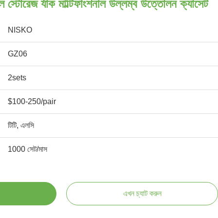
তল স্টোরেজ র্যাক মাল্টিফাংশনাল উল্লম্ব উত্তোলন ক্যাসেট
NISKO
GZ06
2sets
$100-250/pair
টিটি, এলসি
1000 সেট/মাস
এখন চ্যাট করুন