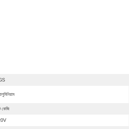
GS
ালুমিনিয়াম
 কেজি
20V