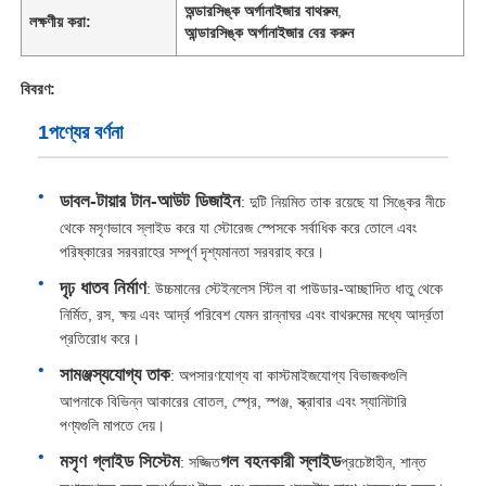
অন্ডারসিঙ্ক অর্গানাইজার বাথরুম
,
লক্ষণীয় করা:
আন্ডারসিঙ্ক অর্গানাইজার বের করুন
বিবরণ:
1পণ্যের বর্ণনা
ডাবল-টায়ার টান-আউট ডিজাইন
: দুটি নিয়মিত তাক রয়েছে যা সিঙ্কের নীচে
থেকে মসৃণভাবে স্লাইড করে যা স্টোরেজ স্পেসকে সর্বাধিক করে তোলে এবং
পরিষ্কারের সরবরাহের সম্পূর্ণ দৃশ্যমানতা সরবরাহ করে।
দৃঢ় ধাতব নির্মাণ
: উচ্চমানের স্টেইনলেস স্টিল বা পাউডার-আচ্ছাদিত ধাতু থেকে
নির্মিত, রস, ক্ষয় এবং আর্দ্র পরিবেশ যেমন রান্নাঘর এবং বাথরুমের মধ্যে আর্দ্রতা
প্রতিরোধ করে।
সামঞ্জস্যযোগ্য তাক
: অপসারণযোগ্য বা কাস্টমাইজযোগ্য বিভাজকগুলি
আপনাকে বিভিন্ন আকারের বোতল, স্প্রে, স্পঞ্জ, স্ক্রাবার এবং স্যানিটারি
পণ্যগুলি মাপতে দেয়।
মসৃণ গ্লাইড সিস্টেম
গল বহনকারী স্লাইড
: সজ্জিত
প্রচেষ্টাহীন, শান্ত