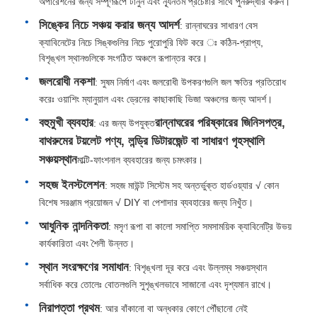
অপারেশনের জন্য সম্পূর্ণরূপে টানুন এবং ন্যূনতম প্রচেষ্টার সাথে পুনরুদ্ধার করুন।
সিঙ্কের নিচে সঞ্চয় করার জন্য আদর্শ
: রান্নাঘরের সাধারণ বেস
ক্যাবিনেটের নিচে সিঙ্কগুলির নিচে পুরোপুরি ফিট করে ঃ কঠিন-প্রাপ্য,
বিশৃঙ্খল স্থানগুলিকে সংগঠিত অঞ্চলে রূপান্তর করে।
জলরোধী নকশা
: সুষম নির্মাণ এবং জলরোধী উপকরণগুলি জল ক্ষতির প্রতিরোধ
করেঃ ওয়াশিং ম্যানুয়াল এবং ড্রেনের কাছাকাছি ভিজা অঞ্চলের জন্য আদর্শ।
বহুমুখী ব্যবহার
রান্নাঘরের পরিষ্কারের জিনিসপত্র,
: এর জন্য উপযুক্ত
বাথরুমের টয়লেট পণ্য, লন্ড্রি ডিটারজেন্ট বা সাধারণ গৃহস্থালি
সঞ্চয়স্থান
মাল্টি-ফাংশনাল ব্যবহারের জন্য চমৎকার।
সহজ ইনস্টলেশন
: সহজ মাউন্ট সিস্টেম সহ অন্তর্ভুক্ত হার্ডওয়্যার √ কোন
বিশেষ সরঞ্জাম প্রয়োজন √ DIY বা পেশাদার ব্যবহারের জন্য নিখুঁত।
বাড়ি
আধুনিক নান্দনিকতা
: মসৃণ রূপা বা কালো সমাপ্তি সমসাময়িক ক্যাবিনেট্রি উভয়
কার্যকারিতা এবং শৈলী উন্নত।
স্থান সংরক্ষণের সমাধান
: বিশৃঙ্খলা দূর করে এবং উল্লম্ব সঞ্চয়স্থান
পণ্য
সর্বাধিক করে তোলেঃ বোতলগুলি সুশৃঙ্খলভাবে সাজানো এবং দৃশ্যমান রাখে।
নিরাপত্তা প্রথম
: আর বাঁকানো বা অন্ধকার কোণে পৌঁছানো নেই
আমাদের সম্পর্কে