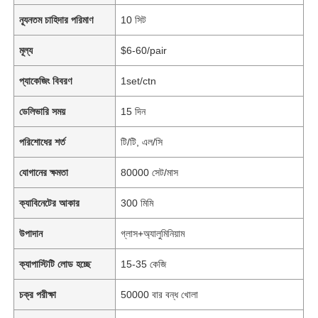
ন্যূনতম চাহিদার পরিমাণ
10 সিট
মূল্য
$6-60/pair
প্যাকেজিং বিবরণ
1set/ctn
ডেলিভারি সময়
15 দিন
পরিশোধের শর্ত
টি/টি, এল/সি
যোগানের ক্ষমতা
80000 সেট/মাস
ক্যাবিনেটের আকার
300 মিমি
উপাদান
গ্লাস+অ্যালুমিনিয়াম
ক্যাপাস্টিটি লোড হচ্ছে
15-35 কেজি
চক্র পরীক্ষা
50000 বার বন্ধ খোলা