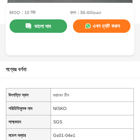
MOQ：10 সিট
মূল্য：$6-60/pair
এখন চ্যাট করুন
ভালো দাম
পণ্যের বর্ণনা
উৎপত্তি স্থল
গুয়াংডং চীন
পরিচিতিমুলক নাম
NISKO
সাক্ষ্যদান
SGS
মডেল নম্বার
Gs01-04e1