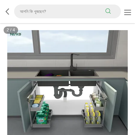
2
/
4