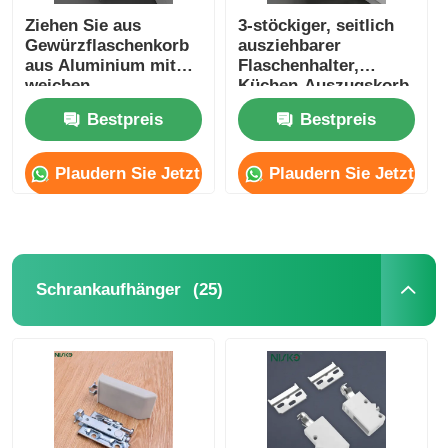
Ziehen Sie aus
3-stöckiger, seitlich
Gewürzflaschenkorb
ausziehbarer
aus Aluminium mit
Flaschenhalter,
weichen
Küchen-Auszugskorb,
Schließschiebe
Schrank-Organizer
Bestpreis
Bestpreis
Plaudern Sie Jetzt
Plaudern Sie Jetzt
(25)
Schrankaufhänger