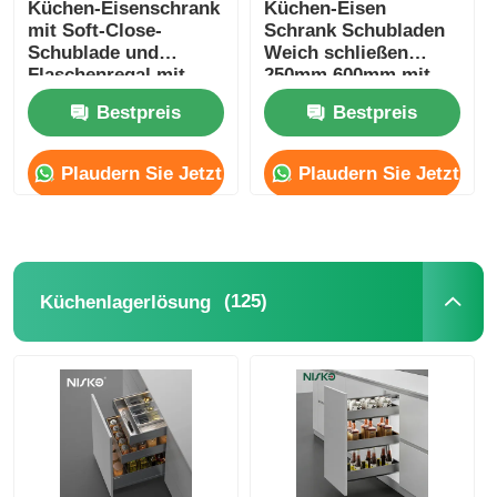
Küchen-Eisenschrank
Küchen-Eisen
mit Soft-Close-
Schrank Schubladen
Schublade und
Weich schließen
Flaschenregal mit
250mm 600mm mit
Vierkantstab
rundem Stab
Bestpreis
Bestpreis
Plaudern Sie Jetzt
Plaudern Sie Jetzt
(125)
Küchenlagerlösung