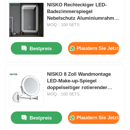
NISKO Rechteckiger LED-
Badezimmerspiegel
Nebelschutz Aluminiumrahmen
Intelligenter Leuchtspiegel mit
MOQ：100 SETS
Zeitanzeige
Plaudern Sie Jetzt
Bestpreis
NISKO 8 Zoll Wandmontage
LED-Make-up-Spiegel
doppelseitiger rotierender
Spiegel mit Touch-Sensor 3
MOQ：100 SETS
Farblicht Typ-C Ladung
Plaudern Sie Jetzt
Bestpreis