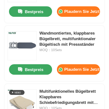
Plaudern Sie Jetzt
Bestpreis
Fabrik Tour
Qualitätskontrolle
Wandmontiertes, klappbares
Bügelbrett, multifunktionaler
Bügeltisch mit Pressständer
Kontakt
MOQ：10Sets
Nachrichten
Plaudern Sie Jetzt
Bestpreis
Alle Fälle
Referenzen
Multifunktionelles Bügelbrett
Klappbares
Schiebefriedigungsbrett mit
Schranktürscharnier
ultradickem Polster
MOQ：10Sets