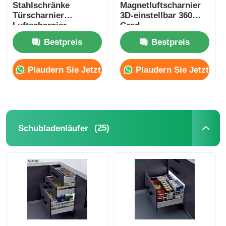
Stahlschränke
Magnetluftscharnier
Türscharnier
3D-einstellbar 360
Luftscharnier
Grad
Nickelplattierung
Bestpreis
Bestpreis
Plaudern Sie Jetzt
Plaudern Sie Jetzt
(25)
Schubladenläufer