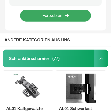
Besteckkasten
Schrankenleuchte
ANDERE KATEGORIEN AUS UNS
Küchenmüllbehälter
(77)
Schranktürscharnier
Reisbehälter
AL01 Kaltgewalzte
AL01 Schwerlast-