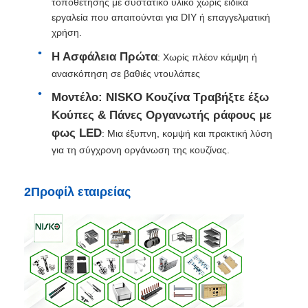
τοποθέτησης με συστατικό υλικό χωρίς ειδικά
εργαλεία που απαιτούνται για DIY ή επαγγελματική
δίσκος μαχαιροπήρουνων
χρήση.
Η Ασφάλεια Πρώτα
: Χωρίς πλέον κάμψη ή
ανασκόπηση σε βαθιές ντουλάπες
φωτισμός LED για ντουλάπι
Μοντέλο: NISKO Κουζίνα Τραβήξτε έξω
Κούπες & Πάνες Οργανωτής ράφους με
Απορριμματοθήκη κουζίνας
φως LED
: Μια έξυπνη, κομψή και πρακτική λύση
για τη σύγχρονη οργάνωση της κουζίνας.
εμπορευματοκιβώτιο ρυζιού
2Προφίλ εταιρείας