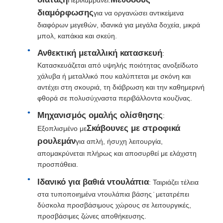
διαμόρφωσης
για να οργανώσει αντικείμενα
διαφόρων μεγεθών, ιδανικά για μεγάλα δοχεία, μικρά
Γύρος εργοστασίων
μπολ, καπάκια και σκεύη.
Ανθεκτική μεταλλική κατασκευή
:
Ποιοτικός έλεγχος
Κατασκευάζεται από υψηλής ποιότητας ανοξείδωτο
χάλυβα ή μεταλλικό που καλύπτεται με σκόνη και
αντέχει στη σκουριά, τη διάβρωση και την καθημερινή
επαφή
φθορά σε πολυσύχναστα περιβάλλοντα κουζίνας.
Μηχανισμός ομαλής ολίσθησης
:
Νέα
Σκάβουνες με στροφικά
Εξοπλισμένο με
ρουλεμάν
για απλή, ήσυχη λειτουργία,
απομακρύνεται πλήρως και αποσυρθεί με ελάχιστη
Όλες οι περιπτώσεις
προσπάθεια.
Ιδανικό για βαθιά ντουλάπια
: Ταιριάζει τέλεια
Ζητήστε ένα απόσπασμα
στα τυποποιημένα ντουλάπια βάσης ̇ μετατρέπει
δύσκολα προσβάσιμους χώρους σε λειτουργικές,
προσβάσιμες ζώνες αποθήκευσης.
Άρθρωση πορτών γραφείου