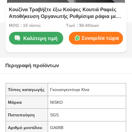
Κουζίνα Τραβήξτε έξω Κούφες Κουτιά Ραφιές
Αποθήκευση Οργανωτής Ρυθμίσιμα ράφια με
φως LED
MOQ：10 τάσης
Τιμή：$6-60/pair
Συνομιλία τώρα
Καλύτερη τιμή
Περιγραφή προϊόντων
Τόπος καταγωγής
Γκουανγκντόνγκ Κίνα
Μάρκα
NISKO
Πιστοποίηση
SGS
Αριθμό μοντέλου
GA08B