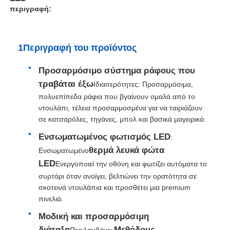
περιγραφή:
1Περιγραφή του προϊόντος
Προσαρμόσιμο σύστημα ράφους που
τραβάται έξω
Ιδιαιτερότητες: Προσαρμόσιμα,
πολυεπίπεδα ράφια που βγαίνουν ομαλά από το
ντουλάπι, τέλεια προσαρμοσμένα για να ταιριάζουν
σε κατσαρόλες, τηγάνες, μπολ και βασικά μαγειρικά.
Ενσωματωμένος φωτισμός LED
:
θερμά λευκά φώτα
Ενσωματωμένο
Αρχική Σελίδα
LED
Ενεργοποιεί την οθόνη και φωτίζει αυτόματα το
συρτάρι όταν ανοίγει, βελτιώνει την ορατότητα σε
σκοτεινά ντουλάπια και προσθέτει μια premium
Προϊόντα
πινελιά.
Μοδική και προσαρμόσιμη
Σχετικά με εμάς
διάταξη
Μεθόδους
Περιλαμβάνει: