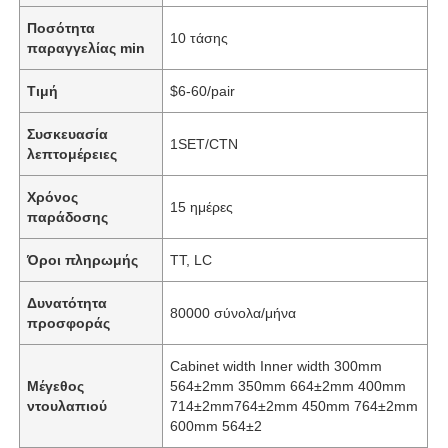
Ποσότητα
10 τάσης
παραγγελίας min
Τιμή
$6-60/pair
Συσκευασία
1SET/CTN
λεπτομέρειες
Χρόνος
15 ημέρες
παράδοσης
Όροι πληρωμής
TT, LC
Δυνατότητα
80000 σύνολα/μήνα
προσφοράς
Cabinet width Inner width 300mm
Μέγεθος
564±2mm 350mm 664±2mm 400mm
ντουλαπιού
714±2mm764±2mm 450mm 764±2mm
600mm 564±2