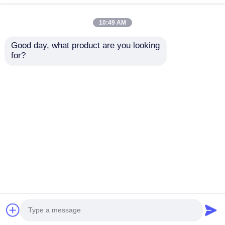
10:49 AM
Good day, what product are you looking 
for?
Πλευρική γωνία 360
μοίρες
περιστρεφόμενο
ντουλάπι
Αποστολή
αποθήκευσης
κουζίνας
ερώτησης
περιστρεφόμενο
σύστημα
Αρχική Σελίδα
Περίπου εμείς
επαφή
Desktop Site
περιστροφής
Sitemap
Πολιτική μυστικότητας
Ποιότητα
Άρθρωση πορτών γραφείου
Κίνα
εργοστάσιο.Copyright © 2026 Nisko Hardware
Tech Co., Ltd.. All Rights Reserved.