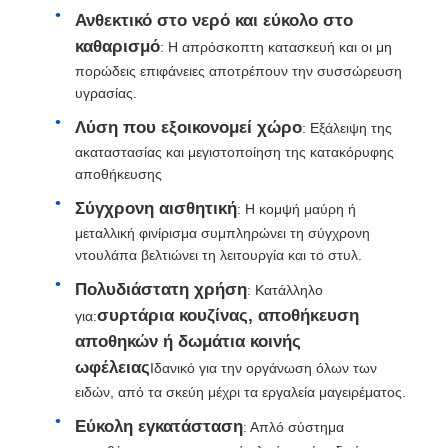
Ανθεκτικό στο νερό και εύκολο στο
καθαρισμό
: Η απρόσκοπτη κατασκευή και οι μη
Σλάιντ για το συρτάρι
πορώδεις επιφάνειες αποτρέπουν την συσσώρευση
υγρασίας.
διάλυμα αποθήκευσης κουζίνας
Λύση που εξοικονομεί χώρο
: Εξάλειψη της
ακαταστασίας και μεγιστοποίηση της κατακόρυφης
αποθήκευσης
Οργάνωση ντουλάπι
Σύγχρονη αισθητική
: Η κομψή μαύρη ή
μεταλλική φινίρισμα συμπληρώνει τη σύγχρονη
Κρεμαστήρα κρεμαστή
ντουλάπα βελτιώνει τη λειτουργία και το στυλ.
Πολυδιάστατη χρήση
: Κατάλληλο
Τεχνουργήματα φλαπ
συρτάρια κουζίνας, αποθήκευση
για:
αποθηκών ή δωμάτια κοινής
ωφέλειας
Εφοδιασμός ντουλαπιών
Ιδανικό για την οργάνωση όλων των
ειδών, από τα σκεύη μέχρι τα εργαλεία μαγειρέματος.
Εύκολη εγκατάσταση
: Απλό σύστημα
Νεροχύτη και βρύση