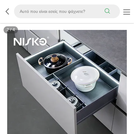
2
/
4