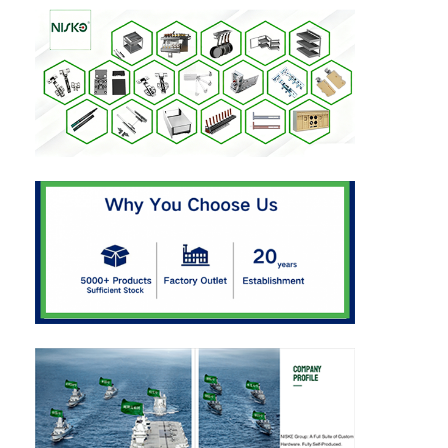
δίσκος μαχαιροπήρουνων
φωτισμός LED για ντουλάπι
Απορριμματοθήκη κουζίνας
εμπορευματοκιβώτιο ρυζιού