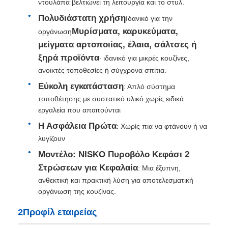
ντουλάπα βελτιώνει τη λειτουργία και το στυλ.
Πολυδιάστατη χρήση
Ιδανικό για την
Σλάιντ για το συρτάρι
Μυρίσματα, καρυκεύματα,
οργάνωση
μείγματα αρτοποιίας, έλαια, σάλτσες ή
ξηρά προϊόντα
∙ ιδανικό για μικρές κουζίνες,
διάλυμα αποθήκευσης κουζίνας
ανοικτές τοποθεσίες ή σύγχρονα σπίτια.
Εύκολη εγκατάσταση
: Απλό σύστημα
Οργάνωση ντουλάπι
τοποθέτησης με συστατικό υλικό χωρίς ειδικά
εργαλεία που απαιτούνται
Κρεμαστήρα κρεμαστή
Η Ασφάλεια Πρώτα
: Χωρίς πια να φτάνουν ή να
λυγίζουν
Μοντέλο: NISKO Πυροβόλο Κεφάσι 2
Τεχνουργήματα φλαπ
Στρώσεων για Κεφαλαία
: Μια έξυπνη,
ανθεκτική και πρακτική λύση για αποτελεσματική
Εφοδιασμός ντουλαπιών
οργάνωση της κουζίνας.
2Προφίλ εταιρείας
Νεροχύτη και βρύση