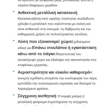
πακέτα διαφόρων μεγεθών
Ανθεκτική μεταλλική κατασκευή
:
Γύρος εργοστασίων
Κατασκευάζεται από υψηλής ποιότητας ανοξείδωτο
χάλυβα ή μεταλλικό που καλύπτεται με σκόνη και
Ποιοτικός έλεγχος
είναι ανθεκτικό στη σκουριά, τη διάβρωση και την
καθημερινή χρήση σε πολυσύχναστες κουζίνες.
Λύση που εξοικονομεί χώρο
Σχεδιασμένο
επαφή
Επάνω ντουλάπια ή εγκατάσταση
ειδικά για:
κάτω από το πάγκο
-Μεγιστοποιεί τον
Νέα
κατακόρυφο χώρο και εξαλείφει την ακαταστασία στις
επιφάνειες εργασίας.
Αεροστερότητα και εύκολο καθαρισμό
Η
Όλες οι περιπτώσεις
ανοιχτή σχεδίαση επιτρέπει την κυκλοφορία του αέρα,
εμποδίζει την συσσώρευση υγρασίας και διατηρεί το
Ζητήστε ένα απόσπασμα
περιεχόμενο φρέσκο.
Σύγχρονη αισθητική
: Η κομψή μαύρη ή
μεταλλική φινίρισμα συμπληρώνει τη σύγχρονη
Άρθρωση πορτών γραφείου