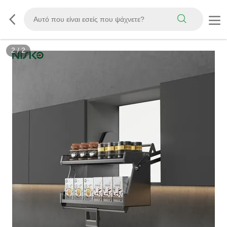
2
/
2