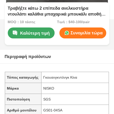
Τραβήξτε κάτω 2 επίπεδα ανελκυστήρα
ντουλάπι καλάθια μπαχαρικά μπουκάλι αποθήκη
οργανωτής ράφια
MOQ：10 τάσης
Τιμή：$40-100/pair
Συνομιλία τώρα
Καλύτερη τιμή
Περιγραφή προϊόντων
Τόπος καταγωγής
Γκουανγκντόνγκ Κίνα
Μάρκα
NISKO
Πιστοποίηση
SGS
Αριθμό μοντέλου
GS01-04SA