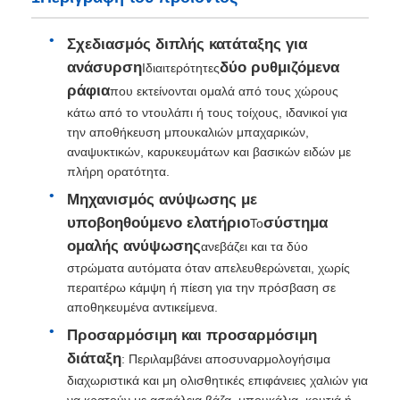
Σχεδιασμός διπλής κατάταξης για
ανάσυρση
δύο ρυθμιζόμενα
Ιδιαιτερότητες
ράφια
που εκτείνονται ομαλά από τους χώρους
κάτω από το ντουλάπι ή τους τοίχους, ιδανικοί για
την αποθήκευση μπουκαλιών μπαχαρικών,
αναψυκτικών, καρυκευμάτων και βασικών ειδών με
πλήρη ορατότητα.
Μηχανισμός ανύψωσης με
υποβοηθούμενο ελατήριο
σύστημα
Το
ομαλής ανύψωσης
ανεβάζει και τα δύο
στρώματα αυτόματα όταν απελευθερώνεται, χωρίς
Αρχική Σελίδα
περαιτέρω κάμψη ή πίεση για την πρόσβαση σε
αποθηκευμένα αντικείμενα.
Προσαρμόσιμη και προσαρμόσιμη
Προϊόντα
διάταξη
: Περιλαμβάνει αποσυναρμολογήσιμα
διαχωριστικά και μη ολισθητικές επιφάνειες χαλιών για
Σχετικά με εμάς
να κρατούν με ασφάλεια βάζα, μπουκάλια, κουτιά ή