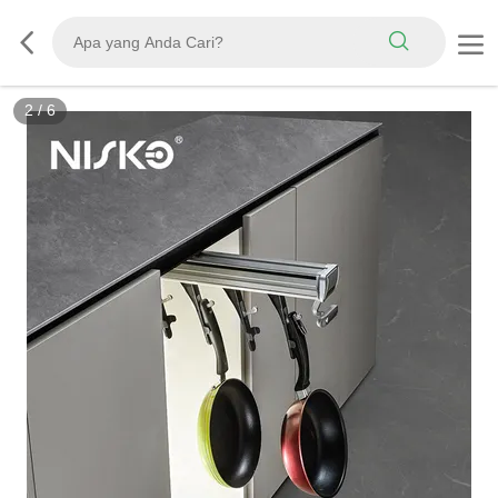
2
/
6