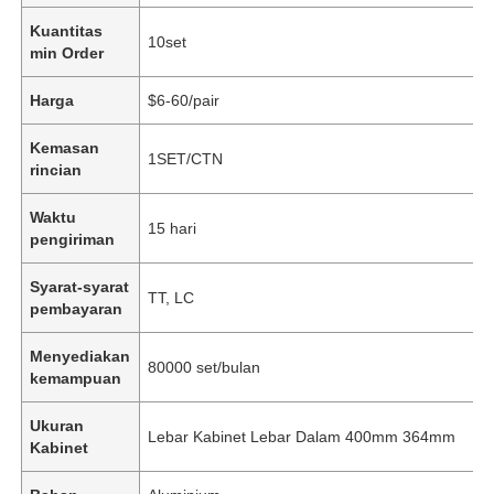
Kuantitas
10set
min Order
Harga
$6-60/pair
Kemasan
1SET/CTN
rincian
Waktu
15 hari
pengiriman
Syarat-syarat
TT, LC
pembayaran
Menyediakan
80000 set/bulan
kemampuan
Ukuran
Lebar Kabinet Lebar Dalam 400mm 364mm
Kabinet