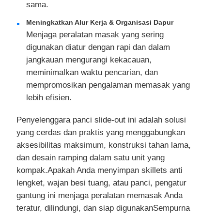
sama.
Meningkatkan Alur Kerja & Organisasi Dapur
Rel Pemandu Laci
Menjaga peralatan masak yang sering
digunakan diatur dengan rapi dan dalam
Solusi penyimpanan dapur
jangkauan mengurangi kekacauan,
meminimalkan waktu pencarian, dan
mempromosikan pengalaman memasak yang
Organisasi lemari
lebih efisien.
Kabinet Hanging Bracket
Penyelenggara panci slide-out ini adalah solusi
yang cerdas dan praktis yang menggabungkan
aksesibilitas maksimum, konstruksi tahan lama,
Perlengkapan Flap
dan desain ramping dalam satu unit yang
kompak.Apakah Anda menyimpan skillets anti
perlengkapan lemari
lengket, wajan besi tuang, atau panci, pengatur
gantung ini menjaga peralatan memasak Anda
teratur, dilindungi, dan siap digunakanSempurna
Kolam Renang dan Keran Dapur