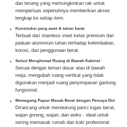
dan tenang yang memungkinkan rak untuk
memperluas sepenuhnya memberikan akses
Wisata pabrik
lengkap ke setiap item.
Konstruksi yang awet & tahan karat
Kontrol kualitas
Terbuat dari stainless steel kelas premium dan
paduan aluminium tahan terhadap kelembaban,
korosi, dan penggunaan berat.
Hubungi kami
Solusi Menghemat Ruang di Bawah Kabinet
Sesuai dengan lemari dasar atau di bawah
Berita
meja, mengubah ruang vertikal yang tidak
digunakan menjadi ruang penyimpanan gantung
Semua Kasus
fungsional.
Memegang Papan Masak Berat dengan Percaya Diri
Quote request suatu
Dirancang untuk mendukung panci tugas berat,
wajan goreng, wajan, dan woks - ideal untuk
sering memasak rumah dan koki profesional
Engsel pintu kabinet