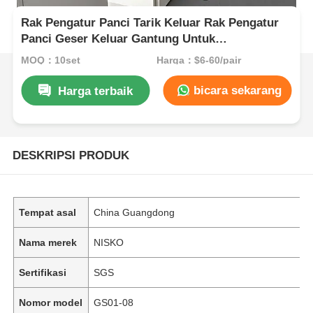
Rak Pengatur Panci Tarik Keluar Rak Pengatur
Panci Geser Keluar Gantung Untuk
Penyimpanan Dapur
MOQ：10set
Harga：$6-60/pair
bicara sekarang
Harga terbaik
DESKRIPSI PRODUK
Tempat asal
China Guangdong
Nama merek
NISKO
Sertifikasi
SGS
Nomor model
GS01-08