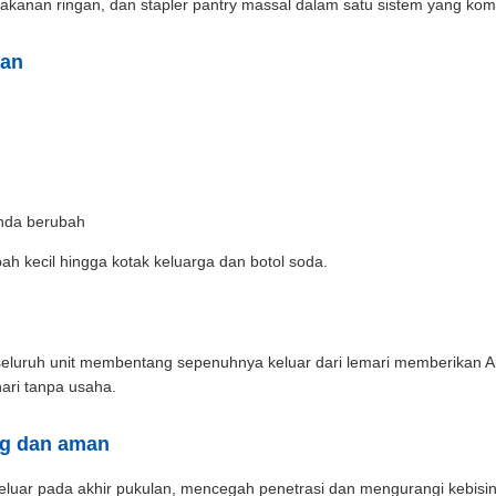
kanan ringan, dan stapler pantry massal dalam satu sistem yang kom
kan
nda berubah
h kecil hingga kotak keluarga dan botol soda.
, seluruh unit membentang sepenuhnya keluar dari lemari memberika
ri tanpa usaha.
ng dan aman
uar pada akhir pukulan, mencegah penetrasi dan mengurangi kebisinga