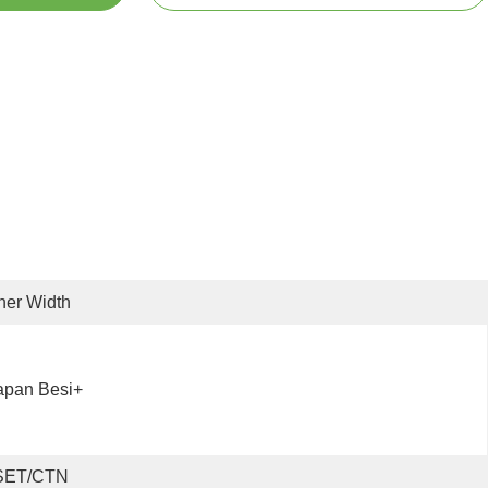
ner Width
apan Besi+
SET/CTN