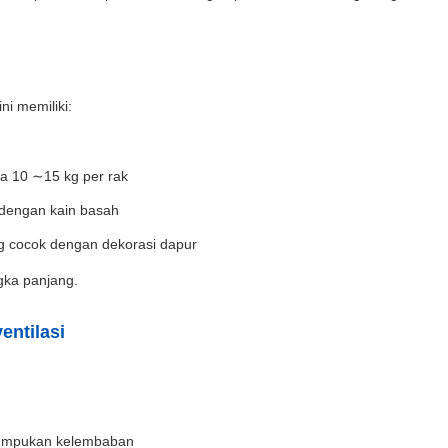
ni memiliki:
a 10 ∼15 kg per rak
 dengan kain basah
 cocok dengan dekorasi dapur
gka panjang.
entilasi
numpukan kelembaban