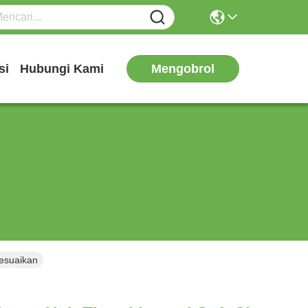
Mengobrol
si
Hubungi Kami
sesuaikan