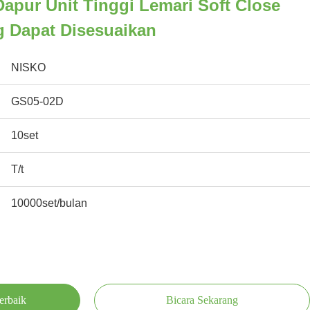
Dapur Unit Tinggi Lemari Soft Close
 Dapat Disesuaikan
NISKO
GS05-02D
10set
T/t
10000set/bulan
erbaik
Bicara Sekarang