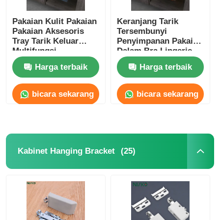
Pakaian Kulit Pakaian
Keranjang Tarik
Pakaian Aksesoris
Tersembunyi
Tray Tarik Keluar
Penyimpanan Pakaian
Multifungsi
Dalam Bra Lingerie
Kotak Lemari
Harga terbaik
Harga terbaik
bicara sekarang
bicara sekarang
(25)
Kabinet Hanging Bracket