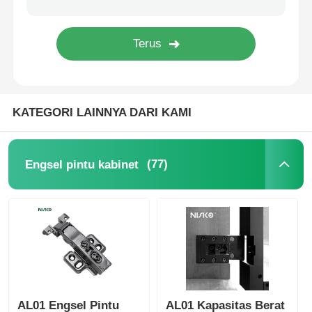
Tray peralatan makan
Lampu LED Kabinet
KATEGORI LAINNYA DARI KAMI
Tempat Sampah Dapur
(77)
Engsel pintu kabinet
wadah beras
AL01 Engsel Pintu
AL01 Kapasitas Berat