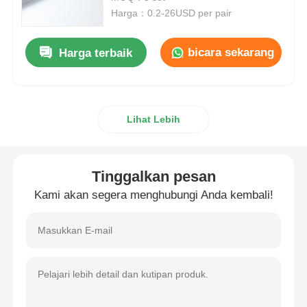
Harga：0.2-26USD per pair
Rel Pemandu Laci
bicara sekarang
Harga terbaik
Solusi penyimpanan dapur
Lihat Lebih
Organisasi lemari
Kabinet Hanging Bracket
Tinggalkan pesan
Kami akan segera menghubungi Anda kembali!
Perlengkapan Flap
perlengkapan lemari
Kolam Renang dan Keran Dapur