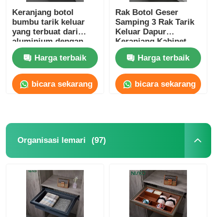
Keranjang botol
Rak Botol Geser
bumbu tarik keluar
Samping 3 Rak Tarik
yang terbuat dari
Keluar Dapur
aluminium dengan
Keranjang Kabinet
luncuran penutup
Organizer
Harga terbaik
Harga terbaik
lembut
bicara sekarang
bicara sekarang
(97)
Organisasi lemari