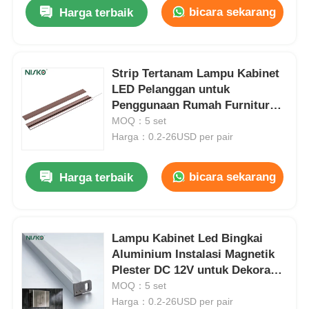
bicara sekarang
Harga terbaik
Strip Tertanam Lampu Kabinet
LED Pelanggan untuk
Penggunaan Rumah Furnitur
Kamar Tidur
MOQ：5 set
Harga：0.2-26USD per pair
bicara sekarang
Harga terbaik
Rumah
Lampu Kabinet Led Bingkai
Aluminium Instalasi Magnetik
Produk
Plester DC 12V untuk Dekorasi
Kamar Mandi
MOQ：5 set
Harga：0.2-26USD per pair
Tentang kita