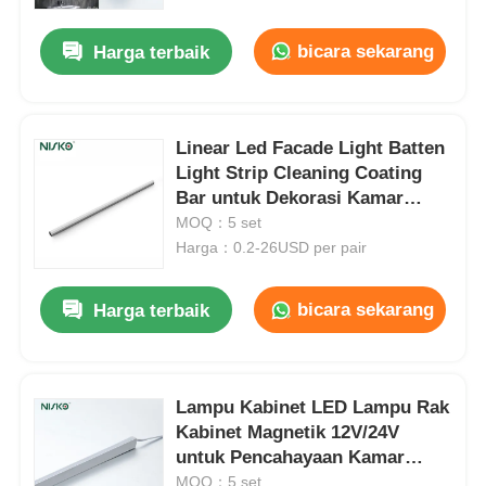
bicara sekarang
Harga terbaik
Wisata pabrik
Kontrol kualitas
Linear Led Facade Light Batten
Light Strip Cleaning Coating
Bar untuk Dekorasi Kamar
Hubungi kami
Mandi
MOQ：5 set
Harga：0.2-26USD per pair
Berita
bicara sekarang
Harga terbaik
Semua Kasus
Quote request suatu
Lampu Kabinet LED Lampu Rak
Kabinet Magnetik 12V/24V
untuk Pencahayaan Kamar
Engsel pintu kabinet
Tidur Luar Ruangan
MOQ：5 set