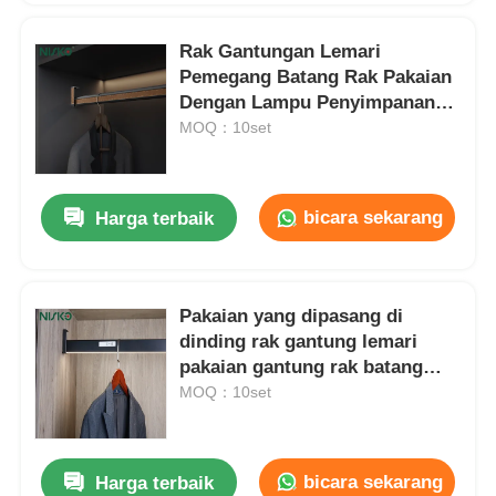
Rak Gantungan Lemari
Pemegang Batang Rak Pakaian
Dengan Lampu Penyimpanan
Pakaian Organizer
MOQ：10set
bicara sekarang
Harga terbaik
Pakaian yang dipasang di
dinding rak gantung lemari
pakaian gantung rak batang
untuk lemari kamar tidur
MOQ：10set
bicara sekarang
Harga terbaik