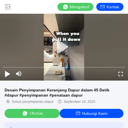
Mengobrol
Kontak
Desain Penyimpanan Keranjang Dapur dalam 45 Detik
#dapur #penyimpanan #penataan dapur
Solusi penyimpanan dapur
September 18, 2025
Obrolan
Hubungi Kami