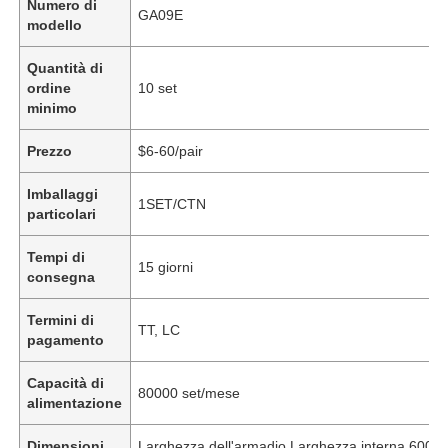
Numero di
GA09E
modello
Quantità di
ordine
10 set
minimo
Prezzo
$6-60/pair
Imballaggi
1SET/CTN
particolari
Tempi di
15 giorni
consegna
Termini di
TT, LC
pagamento
Capacità di
80000 set/mese
alimentazione
Dimensioni
Larghezza dell'armadio Larghezza interna 600 