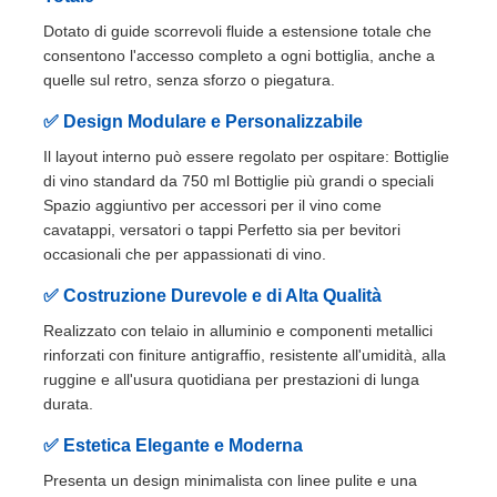
Dotato di guide scorrevoli fluide a estensione totale che
consentono l'accesso completo a ogni bottiglia, anche a
Fatory Tour
quelle sul retro, senza sforzo o piegatura.
✅ Design Modulare e Personalizzabile
Controllo di qualità
Il layout interno può essere regolato per ospitare: Bottiglie
di vino standard da 750 ml Bottiglie più grandi o speciali
Contattaci
Spazio aggiuntivo per accessori per il vino come
cavatappi, versatori o tappi Perfetto sia per bevitori
occasionali che per appassionati di vino.
notizie
✅ Costruzione Durevole e di Alta Qualità
Realizzato con telaio in alluminio e componenti metallici
Tutti i casi
rinforzati con finiture antigraffio, resistente all'umidità, alla
ruggine e all'usura quotidiana per prestazioni di lunga
durata.
Richiedere un preventivo
✅ Estetica Elegante e Moderna
Presenta un design minimalista con linee pulite e una
Cerniera di porta del Governo