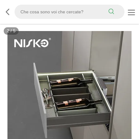
2
/
5