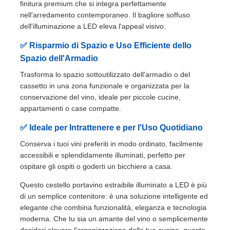
finitura premium che si integra perfettamente
nell'arredamento contemporaneo. Il bagliore soffuso
dell'illuminazione a LED eleva l'appeal visivo.
Slide del cassetto
✅ Risparmio di Spazio e Uso Efficiente dello
Spazio dell'Armadio
Soluzione per la conservazione in cucina
Trasforma lo spazio sottoutilizzato dell'armadio o del
cassetto in una zona funzionale e organizzata per la
Organizzazione dell'armadio
conservazione del vino, ideale per piccole cucine,
appartamenti o case compatte.
Staffa per pensile
✅ Ideale per Intrattenere e per l'Uso Quotidiano
Conserva i tuoi vini preferiti in modo ordinato, facilmente
accessibili e splendidamente illuminati, perfetto per
Fabbricazione di apparecchiature per lamine
ospitare gli ospiti o goderti un bicchiere a casa.
Questo cestello portavino estraibile illuminato a LED è più
accessori per armadi
di un semplice contenitore: è una soluzione intelligente ed
elegante che combina funzionalità, eleganza e tecnologia
moderna. Che tu sia un amante del vino o semplicemente
Lavello e rubinetto della cucina
desideri elevare l'organizzazione della tua cucina, questo