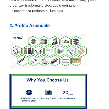
organizer trasforma lo stoccaggio ordinario in
un'esperienza raffinata e illuminata.
vassoio della coltelleria
2. Profilo Aziendale
lampada a led per armadietto
Cestino della cucina
contenitore del riso