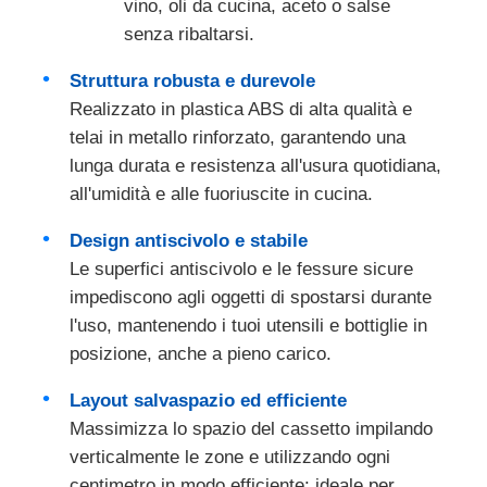
vino, oli da cucina, aceto o salse
senza ribaltarsi.
Slide del cassetto
Struttura robusta e durevole
Realizzato in plastica ABS di alta qualità e
Soluzione per la conservazione in cucina
telai in metallo rinforzato, garantendo una
lunga durata e resistenza all'usura quotidiana,
all'umidità e alle fuoriuscite in cucina.
Organizzazione dell'armadio
Design antiscivolo e stabile
Staffa per pensile
Le superfici antiscivolo e le fessure sicure
impediscono agli oggetti di spostarsi durante
l'uso, mantenendo i tuoi utensili e bottiglie in
Fabbricazione di apparecchiature per lamine
posizione, anche a pieno carico.
Layout salvaspazio ed efficiente
accessori per armadi
Massimizza lo spazio del cassetto impilando
verticalmente le zone e utilizzando ogni
Lavello e rubinetto della cucina
centimetro in modo efficiente: ideale per