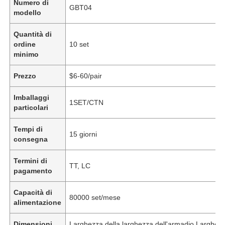
Numero di
GBT04
modello
Quantità di
ordine
10 set
minimo
Prezzo
$6-60/pair
Imballaggi
1SET/CTN
particolari
Tempi di
15 giorni
consegna
Termini di
TT, LC
pagamento
Capacità di
80000 set/mese
alimentazione
Dimensioni
Larghezza della larghezza dell'armadio Larghez