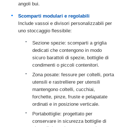
angoli bui.
Scomparti modulari e regolabili
Fatory Tour
Include vassoi e divisori personalizzabili per
uno stoccaggio flessibile:
Controllo di qualità
Sezione spezie: scomparti a griglia
dedicati che contengono in modo
Contattaci
sicuro barattoli di spezie, bottiglie di
condimenti o piccoli contenitori.
notizie
Zona posate: fessure per coltelli, porta
utensili e rastrelliere per utensili
Tutti i casi
mantengono coltelli, cucchiai,
forchette, pinze, fruste e pelapatate
ordinati e in posizione verticale.
Richiedere un preventivo
Portabottiglie: progettato per
conservare in sicurezza bottiglie di
Cerniera di porta del Governo