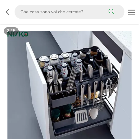
3
/
5