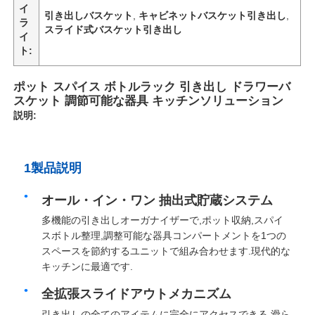
イ
引き出しバスケット
,
キャビネットバスケット引き出し
,
ラ
スライド式バスケット引き出し
引き出し ランナー スライド
イ
ト:
キッチン 貯蔵液
ポット スパイス ボトルラック 引き出し ドラワーバ
スケット 調節可能な器具 キッチンソリューション
説明:
クローゼット組織
1製品説明
キャビネット吊りブラケット
オール・イン・ワン 抽出式貯蔵システム
フラップ金具
多機能の引き出しオーガナイザーで,ポット収納,スパイ
スボトル整理,調整可能な器具コンパートメントを1つの
スペースを節約するユニットで組み合わせます.現代的な
キャビネットフィッティング
キッチンに最適です.
全拡張スライドアウトメカニズム
キッチン シンク と 蛇口
引き出しの全てのアイテムに完全にアクセスできる 滑ら