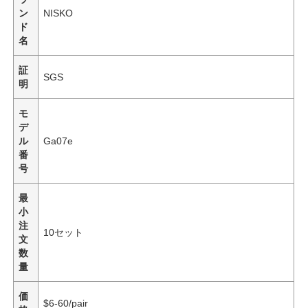
ン
NISKO
ド
名
証
SGS
明
モ
デ
ル
Ga07e
番
号
最
小
注
10セット
文
数
量
価
$6-60/pair