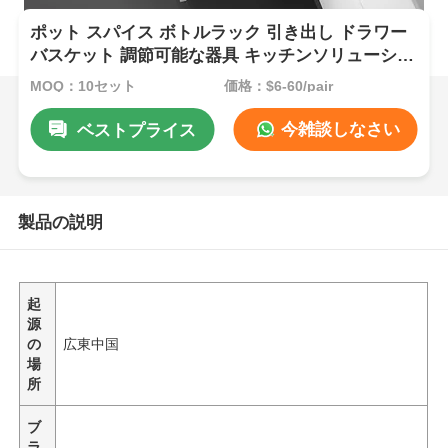
ポット スパイス ボトルラック 引き出し ドラワー
バスケット 調節可能な器具 キッチンソリューショ
ン
MOQ：10セット
価格：$6-60/pair
今雑談しなさい
ベストプライス
製品の説明
起
源
の
広東中国
場
所
ブ
ラ