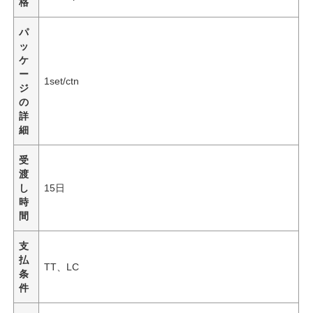
格
パ
ッ
ケ
ー
1set/ctn
ジ
の
詳
細
受
渡
し
15日
時
間
支
払
TT、LC
条
件