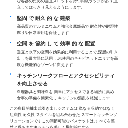
な容器のための垂直スロットを持つ内蔵ラックがあり,直
立してはっきり見えるようにします.
堅固 で 耐久 的 な 建築
高品質のアルミニウムと強化金属部品で 耐久性や耐湿性
腐りや日常着用を保証します
空間 を 節約 し て 効率 的 な 配置
垂直と水平の空間を効果的に利用することで,深層の引き
出しを最大限に活用し,未使用のキャビネットエリアを高
度な機能的なゾーンに変えます.
キッチンワークフローとアクセシビリティ
を向上させる
料理器具と調味料を 簡単にアクセスできる場所に集め
食事の準備を簡素化し キッチンの混乱を軽減します
この多目的抽出式引き出しシステムは 単なる収納ではなく
組織性 耐久性 スタイルを組み合わせた スマートキッチンソ
リューションですこの調節可能なバスケットは,すべてを整
然と保ちますキッチンを美しく機能的にする