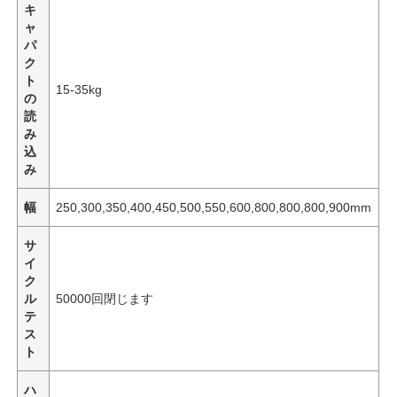
キ
ャ
パ
会社案内
ク
ト
15-35kg
の
品質管理
読
み
込
お問い合わせ
み
幅
250,300,350,400,450,500,550,600,800,800,800,900mm
ニュース
サ
イ
すべての場合
ク
ル
50000回閉じます
テ
見積依頼
ス
ト
キャビネット ドアの蝶番
ハ