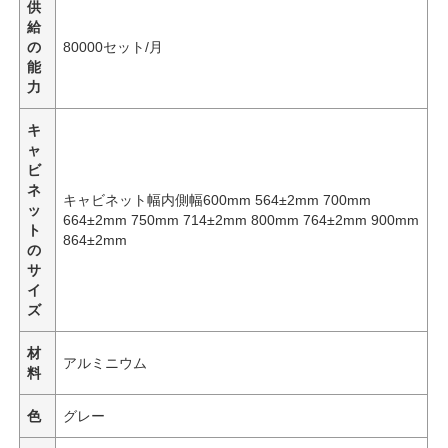
供
給
の
80000セット/月
能
力
キ
ャ
ビ
ネ
キャビネット幅内側幅600mm 564±2mm 700mm
ッ
664±2mm 750mm 714±2mm 800mm 764±2mm 900mm
ト
864±2mm
の
サ
イ
ズ
ホーム
材
アルミニウム
料
製品
色
グレー
企業情報