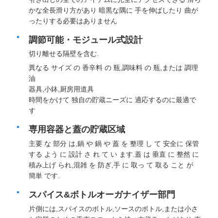
かな全長滑り方があり 暗黒な隅に 手を伸ばしたり 曲が
ったりする必要はありません
食事用器具類の皿
調節可能・モジュール式設計
キャビネットのLEDライト
切り離せる隔壁を含む.
異なる サイズ の 香辛料 の 瓶,調味料 の 瓶,または 調理
油
キッチンゴミ箱
器具,小鉢,厨房用道具
時間をかけて 独自の貯蔵ニーズに 適応するのに最適で
す
米の容器
専用容器と蓋の貯蔵区域
主要 な 部分 は,鍋 や 鍋 や 蓋 を 整理 し て 安全に 保管
する よう に 設計 さ れ て い ます.蓋 は 垂直 に 整然 に
積み上げ られ,混雑 を 防ぎ,手 に 取っ て 取る こと が
簡単 です.
スパイス&ボトルオーガナイザー部門
片側には,スパイスのボトル,ソースのボトル,または小さ