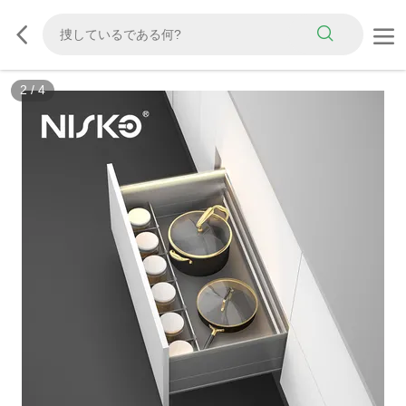
2
/
4