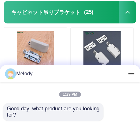
(25)
キャビネット吊りブラケット
Melody
鉄合金素材の頑丈なキ
金属壁掛けハンガーブ
ッチンキャビネット吊
ラケット キャビネット
り金具
取り付け 耐腐食性
1:29 PM
ベストプライス
ベストプライス
Good day, what product are you looking 
for?
今雑談しなさい
今雑談しなさい