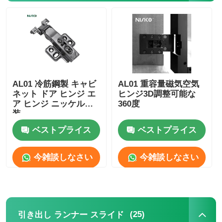
引き出し ランナー スライド
キッチン 貯蔵液
AL01 冷筋鋼製 キャビ
AL01 重容量磁気空気
クローゼット組織
ネット ドア ヒンジ エ
ヒンジ3D調整可能な
ア ヒンジ ニッケル塗
360度
装
キャビネット吊りブラケット
ベストプライス
ベストプライス
フラップ金具
今雑談しなさい
今雑談しなさい
キャビネットフィッティング
(25)
キッチン シンク と 蛇口
引き出し ランナー スライド