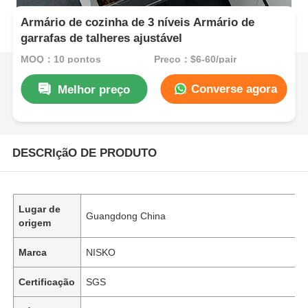
Armário de cozinha de 3 níveis Armário de
garrafas de talheres ajustável
MOQ：10 pontos
Preço：$6-60/pair
Converse agora
Melhor preço
DESCRIçãO DE PRODUTO
Lugar de
Guangdong China
origem
Marca
NISKO
Certificação
SGS