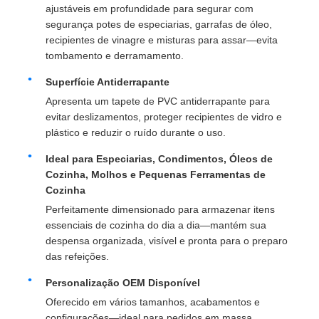
ajustáveis em profundidade para segurar com
segurança potes de especiarias, garrafas de óleo,
Corrediça da Gaveta
recipientes de vinagre e misturas para assar—evita
tombamento e derramamento.
Superfície Antiderrapante
solução de armazenamento de cozinha
Apresenta um tapete de PVC antiderrapante para
evitar deslizamentos, proteger recipientes de vidro e
Organização do armário
plástico e reduzir o ruído durante o uso.
Ideal para Especiarias, Condimentos, Óleos de
Armazém de apoio pendente
Cozinha, Molhos e Pequenas Ferramentas de
Cozinha
Perfeitamente dimensionado para armazenar itens
Acessórios para abafios
essenciais de cozinha do dia a dia—mantém sua
despensa organizada, visível e pronta para o preparo
das refeições.
acessórios de armários
Personalização OEM Disponível
Oferecido em vários tamanhos, acabamentos e
Laveira e torneira
configurações—ideal para pedidos em massa,