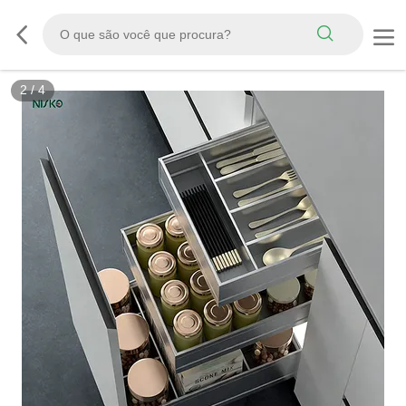
2
/
4