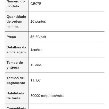
Número do
GB07B
modelo
Quantidade
de ordem
10 pontos
mínima
Preço
$6-60/pair
Detalhes da
1set/ctn
embalagem
Tempo de
15 dias
entrega
Termos de
TT, LC
pagamento
Habilidade
80000 conjuntos/mês
da fonte
Capacidade