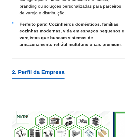
branding ou soluções personalizadas para parceiros
de varejo e distribuição.
bandeja da cutelaria
Perfeito para: Cozinheiros domésticos, famílias,
cozinhas modernas, vida em espaços pequenos e
luz LED do gabinete
varejistas que buscam sistemas de
armazenamento retrátil multifuncionais premium.
Lixeira de cozinha
2. Perfil da Empresa
recipiente do arroz