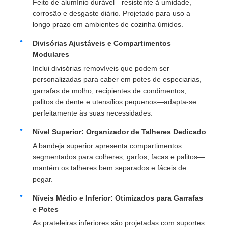
Feito de alumínio durável—resistente à umidade,
corrosão e desgaste diário. Projetado para uso a
longo prazo em ambientes de cozinha úmidos.
Fábrica
Divisórias Ajustáveis e Compartimentos
Modulares
Controle de Qualidade
Inclui divisórias removíveis que podem ser
personalizadas para caber em potes de especiarias,
garrafas de molho, recipientes de condimentos,
Fale Conosco
palitos de dente e utensílios pequenos—adapta-se
perfeitamente às suas necessidades.
notícias
Nível Superior: Organizador de Talheres Dedicado
A bandeja superior apresenta compartimentos
segmentados para colheres, garfos, facas e palitos—
Todos os casos
mantém os talheres bem separados e fáceis de
pegar.
Pedir um orçamento
Níveis Médio e Inferior: Otimizados para Garrafas
e Potes
Dobradiça de porta do armário
As prateleiras inferiores são projetadas com suportes