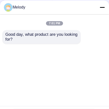
Melody
7:01 PM
Good day, what product are you looking 
for?
Esquina lateral 360
graus rotativo
gabinete de
armazenamento de
Enviar inquérito
cozinha sistema
giratório
Casa
Mapa do Site
Fale Conosco
Desktop Site
Mapa do Site
Política de privacidade