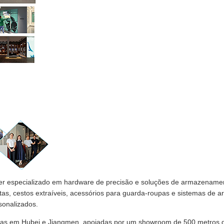
der especializado em hardware de precisão e soluções de armazenamen
etas, cestos extraíveis, acessórios para guarda-roupas e sistemas d
sonalizados.
das em Hubei e Jiangmen, apoiadas por um showroom de 500 metros 