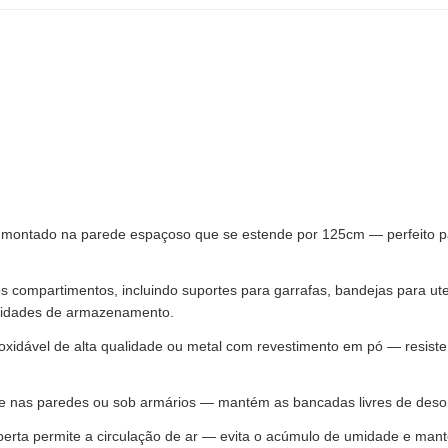
a montado na parede espaçoso que se estende por 125cm — perfeito pa
os compartimentos, incluindo suportes para garrafas, bandejas para ut
ssidades de armazenamento.
oxidável de alta qualidade ou metal com revestimento em pó — resiste
te nas paredes ou sob armários — mantém as bancadas livres de deso
aberta permite a circulação de ar — evita o acúmulo de umidade e man