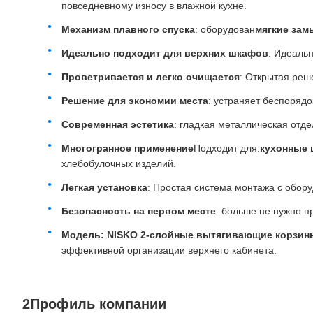
повседневному износу в влажной кухне.
Механизм плавного спуска
: оборудован
мягкие зам
Идеально подходит для верхних шкафов
: Идеаль
Проветривается и легко очищается
: Открытая реш
Решение для экономии места
: устраняет беспоряд
Современная эстетика
: гладкая металлическая отд
Многогранное применение
Подходит для:
кухонные 
хлебобулочных изделий.
Легкая установка
: Простая система монтажа с обор
Безопасность на первом месте
: больше не нужно п
Модель: NISKO 2-слойные вытягивающие корзин
эффективной организации верхнего кабинета.
2Профиль компании