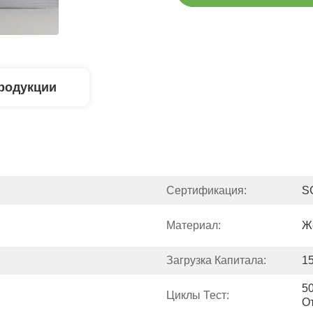
родукции
Сертификация:
S
Материал:
Ж
Загрузка Капитала:
15
50
Циклы Тест:
О