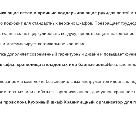
ыкающие петли и прочные поддерживающие руки
для легкой и 
но подходит для стандартных верхних шкафов. Превращает труднод
етка позволяет циркулировать воздуху, предотвращает накопление 
ок и максимизирует вертикальное хранение.
елка дополняет современный гарнитурный дизайн и повышает функц
шкафы, хранилища в кладовых или барные зоны
Идеально подх
удованием в комплекте без специальных инструментов идеально по
ротягиваться или сгибаться ∙ организованное, доступное хранение 
ы проволока Кухонный шкаф Хранилищный организатор для п