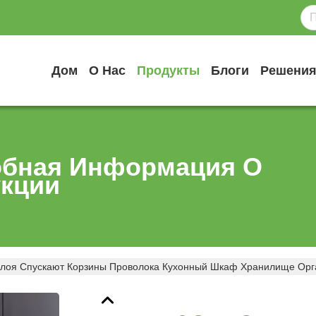
Дом
О Нас
Продукты
Блоги
Решени
бная Информация О
кции
Слоя Спускают Корзины Проволока Кухонный Шкаф Хранилище Орг