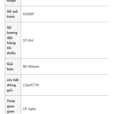
nhận
Số mô
GA08F
hình
Số
lượng
đặt
10 thứ
hàng
tối
thiểu
Giá
$6-60/pair
bán
chi tiết
đóng
1Set/CTN
gói
Thời
gian
15 ngày
giao