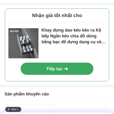
Tham quan nhà máy
Nhận giá tốt nhất cho
Khay đựng dao kéo kéo ra Kệ
Kiểm soát chất lượng
bếp Ngăn kéo chia đồ dùng
bằng bạc để đựng dụng cụ và
Liên hệ chúng tôi
bát đĩa
Tin tức
Tiếp tục
Tất cả các trường hợp
Sản phẩm khuyến cáo
Yêu cầu báo giá
Bản lề cửa tủ