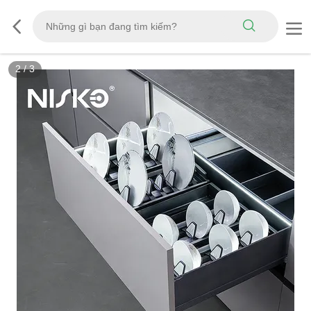
2
/
3