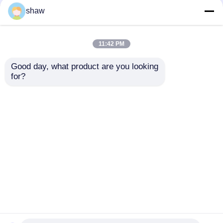
shaw
Slide kéo chạy
11:42 PM
Giải pháp lưu trữ nhà bếp
Good day, what product are you looking 
for?
Tủ bếp góc xoay 360
Tổ chức tủ quần áo
độ
Cabinet Cây đỡ treo
Gửi yêu cầu
Phụ kiện nắp lật
Nhà
Về chúng tôi
Liên hệ với chúng tôi
Desktop Site
Sơ đồ trang web
Chính sách bảo mật
Phụ kiện tủ
Thợ rửa chén và vòi nước
Phẩm chất
Bản lề cửa tủ
Nhà máy trung