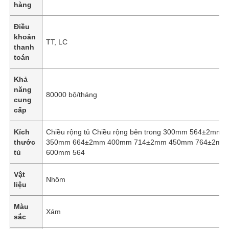
hàng
Điều
khoản
TT, LC
thanh
toán
Khả
năng
80000 bộ/tháng
cung
cấp
Kích
Chiều rộng tủ Chiều rộng bên trong 300mm 564±2mm
thước
350mm 664±2mm 400mm 714±2mm 450mm 764±2mm
tủ
600mm 564
Vật
Nhôm
liệu
Màu
Xám
sắc