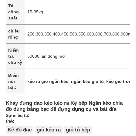
Tải
công
15-35kg
suất
chiều
250.300.350.400.450.500.550.600.800.700.800.900mm
rộng
Kiểm
tra
50000 lần đóng mở
chu kỳ
Điểm
nổi
kéo ra giỏ ngăn kéo
,
ngăn kéo giỏ tủ
,
kéo giỏ trượt
bật:
Nhà
Khay đựng dao kéo kéo ra Kệ bếp Ngăn kéo chia
đồ dùng bằng bạc để đựng dụng cụ và bát đĩa
Sản phẩm
Sự miêu tả:
thẻ:
Kệ đồ đạc
giỏ kéo ra
giỏ tủ bếp
Về chúng tôi