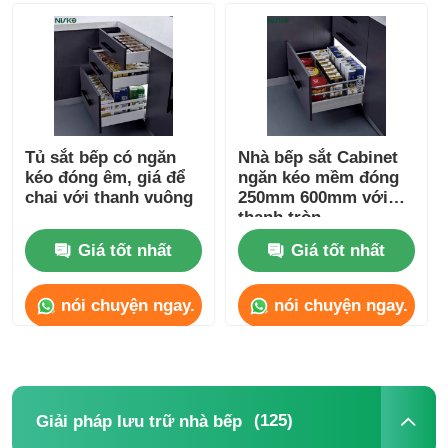
Slide kéo chạy
Giải pháp lưu trữ nhà bếp
Tủ sắt bếp có ngăn
Nhà bếp sắt Cabinet
kéo đóng êm, giá để
ngăn kéo mềm đóng
Tổ chức tủ quần áo
chai với thanh vuông
250mm 600mm với
thanh tròn
Cabinet Cây đỡ treo
Giá tốt nhất
Giá tốt nhất
nói chuyện ngay.
nói chuyện ngay.
Phụ kiện nắp lật
Phụ kiện tủ
(125)
Giải pháp lưu trữ nhà bếp
Thợ rửa chén và vòi nước