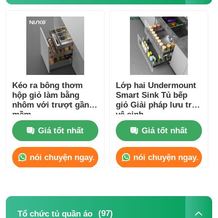
Thang đồ dùng
Đèn LED tủ
Thùng rác nhà bếp
Kéo ra bông thơm
Lớp hai Undermount
hộp giỏ làm bằng
Smart Sink Tủ bếp
nhôm với trượt gần
giỏ Giải pháp lưu trữ
mềm
vệ sinh
hộp đựng gạo
Giá tốt nhất
Giá tốt nhất
nói chuyện ngay.
nói chuyện ngay.
(97)
Tổ chức tủ quần áo