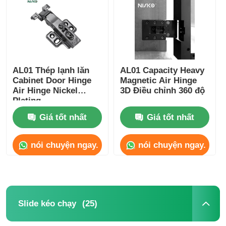
Tham quan nhà máy
Kiểm soát chất lượng
AL01 Thép lạnh lăn
AL01 Capacity Heavy
Cabinet Door Hinge
Magnetic Air Hinge
Air Hinge Nickel
3D Điều chỉnh 360 độ
Liên hệ chúng tôi
Plating
Giá tốt nhất
Giá tốt nhất
Tin tức
nói chuyện ngay.
nói chuyện ngay.
Tất cả các trường hợp
Yêu cầu báo giá
(25)
Slide kéo chạy
Bản lề cửa tủ