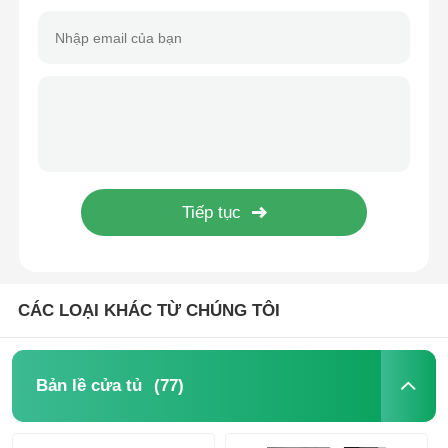
CÁC LOẠI KHÁC TỪ CHÚNG TÔI
Nhà
Sản phẩm
(77)
Bản lề cửa tủ
Về chúng tôi