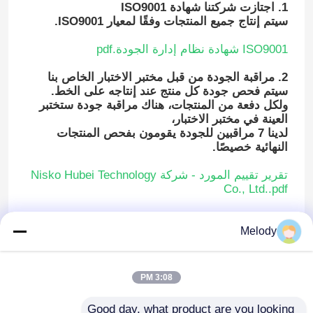
1. اجتازت شركتنا شهادة ISO9001
سيتم إنتاج جميع المنتجات وفقًا لمعيار ISO9001.
ISO9001 شهادة نظام إدارة الجودة.pdf
2. مراقبة الجودة من قبل مختبر الاختبار الخاص بنا
سيتم فحص جودة كل منتج عند إنتاجه على الخط.
ولكل دفعة من المنتجات، هناك مراقبة جودة ستختبر
العينة في مختبر الاختبار،
لدينا 7 مراقبين للجودة يقومون بفحص المنتجات
النهائية خصيصًا.
تقرير تقييم المورد - شركة Nisko Hubei Technology
Co., Ltd..pdf
3. تقرير الاختبار من الشركة الثالثة
Melody
نقوم أيضًا بإعداد تقرير اختبار للمنتجات من قبل شركة
اختبار ثالثة مثل SGS بناءً على طلب العملاء.
3:08 PM
اختبار دورات E06.pdf
اختبار ملوحة E06.pdf
اختبار 4
دورات SS304.pdf
اختبار 4 ملوحة SS304.pdf
Good day, what product are you looking 