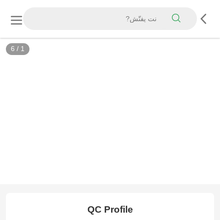
6
/
1
QC Profile