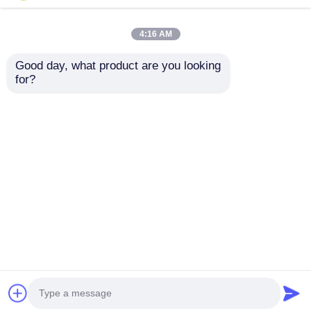
produktów przez zewnętrzne firmy testujące,
takie jak SGS, na życzenie klientów.
4:16 AM
Test cykli E06.pdf
Test solny E06.pdf
Test 4 cykli
SS304.pdf
Test 4 solny SS304.pdf
Good day, what product are you looking 
for?