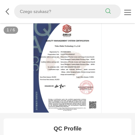
1
/
6
ISO9001 QACC CERTIFICATION
QC Profile