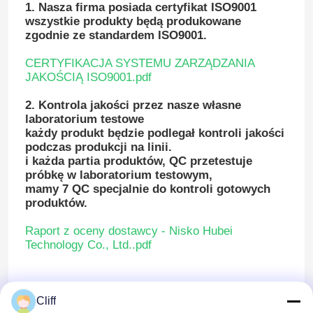
1. Nasza firma posiada certyfikat ISO9001
wszystkie produkty będą produkowane
zgodnie ze standardem ISO9001.
CERTYFIKACJA SYSTEMU ZARZĄDZANIA
JAKOŚCIĄ ISO9001.pdf
2. Kontrola jakości przez nasze własne
laboratorium testowe
każdy produkt będzie podlegał kontroli jakości
podczas produkcji na linii.
i każda partia produktów, QC przetestuje
próbkę w laboratorium testowym,
mamy 7 QC specjalnie do kontroli gotowych
produktów.
Raport z oceny dostawcy - Nisko Hubei
Technology Co., Ltd..pdf
3. Raport z testów od firmy trzeciej
wykonujemy również raporty z testów
Cliff