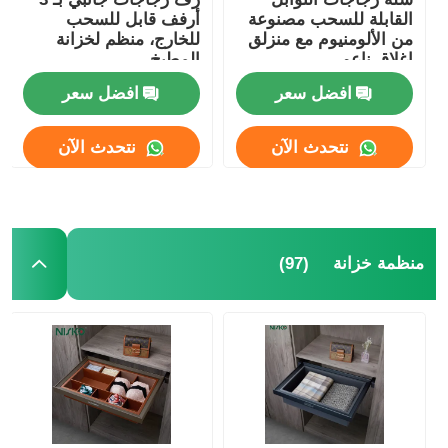
القابلة للسحب مصنوعة
أرفف قابل للسحب
من الألومنيوم مع منزلق
للخارج، منظم لخزانة
إغلاق ناعم
المطبخ
افضل سعر
افضل سعر
نتحدث الآن
نتحدث الآن
(97)
منظمة خزانة