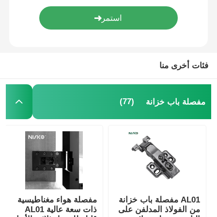
صينية أدوات المائدة
ضوء LED للخزانة
فئات أخرى منا
سلة مهملات المطبخ
(77)
مفصلة باب خزانة
حاوية الأرز
AL01 مفصلة باب خزانة
مفصلة هواء مغناطيسية
من الفولاذ المدلفن على
ذات سعة عالية AL01