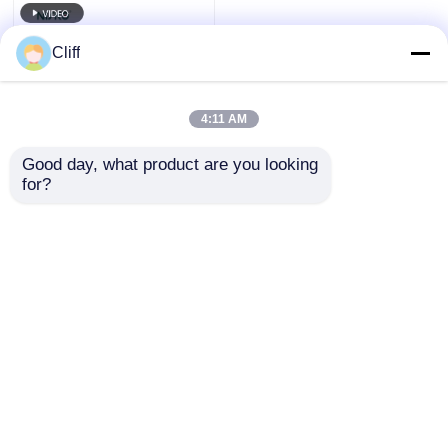
Cliff
4:11 AM
Good day, what product are you looking 
for?
Hoekkast 360 graden
draaiend keukenkast
opslagsysteem
Aanvraag sturen
Thuis
Ongeveer ons
Contacteer ons
Desktop Site
Sitemap
Privacybeleid