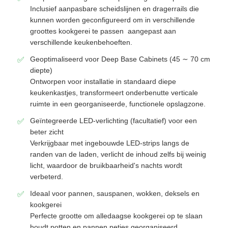
Inclusief aanpasbare scheidslijnen en dragerrails die
kunnen worden geconfigureerd om in verschillende
Fabrieksreis
groottes kookgerei te passen  aangepast aan
verschillende keukenbehoeften.
Geoptimaliseerd voor Deep Base Cabinets (45 ∼ 70 cm
Kwaliteitscontrole
diepte)
Ontworpen voor installatie in standaard diepe
keukenkastjes, transformeert onderbenutte verticale
Contacteer ons
ruimte in een georganiseerde, functionele opslagzone.
Geïntegreerde LED-verlichting (facultatief) voor een
nieuws
beter zicht
Verkrijgbaar met ingebouwde LED-strips langs de
randen van de laden, verlicht de inhoud zelfs bij weinig
Alle Gevallen
licht, waardoor de bruikbaarheid's nachts wordt
verbeterd.
Vraag een offerte aan
Ideaal voor pannen, sauspanen, wokken, deksels en
kookgerei
Perfecte grootte om alledaagse kookgerei op te slaan
De scharnier van de kabinetsdeur
houdt potten en pannen netjes georganiseerd,