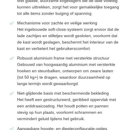
Met gladde, duurzame kogellagers die de lade volledig
kunnen uittrekken, zorgt het voor gemakkelijke toegang
tot alle items zonder buiging of spanning.
Mechanisme voor zachte en veilige werking
Het ingebouwde soft-close-systeem zorgt ervoor dat de
lade zachtjes en stilletjes wordt gesloten, voorkomt dat
de kast wordt geslagen, beschermt het interieur van de
kast en verbetert het gebruikerscomfort.
Robuust aluminium frame met versterkte structuur
Gebouwd van hoogwaardig aluminium met versterkte
hoeken en steunbalken, ontworpen om zware lasten
(tot 50 kg+) te dragen, waardoor duurzaamheid op
lange termijn wordt gewaarborgd.
Thuis
Niet-glijdende basis met beschermende bekleding
Het heeft een gestructureerd, geribbed oppervlak met
een antidraaicoating. Het houdt potten en pannen
Producten
stevig op hun plaats, voorkomt schrammen en
vermindert geluid tijdens het gebruik.
Over ons
Aanpasbare hoogte- en diepteconfiguratie-opties