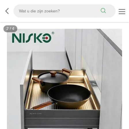
2
/
4