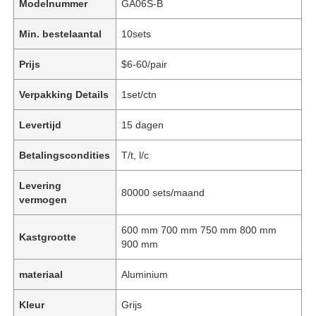
Modelnummer
GA06S-B
Min. bestelaantal
10sets
Prijs
$6-60/pair
Verpakking Details
1set/ctn
Levertijd
15 dagen
Betalingscondities
T/t, l/c
Levering
80000 sets/maand
vermogen
600 mm 700 mm 750 mm 800 mm
Kastgrootte
900 mm
materiaal
Aluminium
Kleur
Grijs