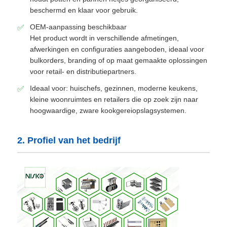
beschermd en klaar voor gebruik.
Drawer Runner Glijbaan
OEM-aanpassing beschikbaar
Het product wordt in verschillende afmetingen,
afwerkingen en configuraties aangeboden, ideaal voor
keukenopslagoplossing
bulkorders, branding of op maat gemaakte oplossingen
voor retail- en distributiepartners.
Ideaal voor: huischefs, gezinnen, moderne keukens,
Kastorganisatie
kleine woonruimtes en retailers die op zoek zijn naar
hoogwaardige, zware kookgereiopslagsystemen.
Hangende beugel
2. Profiel van het bedrijf
Klepbeslagen
kastenbevestigingen
Kitchen Sink and Faucet