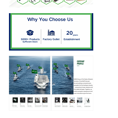
bestekdienblad
licht van de kast
Keukenafvalemmer
rijstcontainer