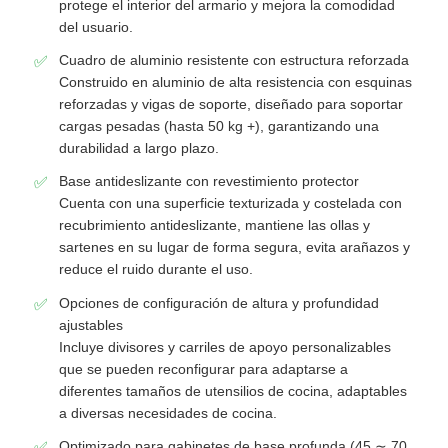
protege el interior del armario y mejora la comodidad
del usuario.
Visita a la fábrica
Cuadro de aluminio resistente con estructura reforzada
Construido en aluminio de alta resistencia con esquinas
reforzadas y vigas de soporte, diseñado para soportar
Control de Calidad
cargas pesadas (hasta 50 kg +), garantizando una
durabilidad a largo plazo.
Base antideslizante con revestimiento protector
Contacto
Cuenta con una superficie texturizada y costelada con
recubrimiento antideslizante, mantiene las ollas y
noticias
sartenes en su lugar de forma segura, evita arañazos y
reduce el ruido durante el uso.
Opciones de configuración de altura y profundidad
Todos los casos
ajustables
Incluye divisores y carriles de apoyo personalizables
que se pueden reconfigurar para adaptarse a
Solicitar una cotización
diferentes tamaños de utensilios de cocina, adaptables
a diversas necesidades de cocina.
Bisagra de puerta de gabinete
Optimizado para gabinetes de base profunda (45 ∼ 70