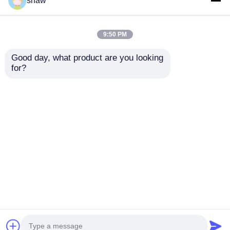
shaw
9:50 PM
Good day, what product are you looking 
for?
Sistema giratorio de
360 grados para
almacenamiento de
cocina en esquina
Enviar Consulta
Inicio
Mapa del Sitio
Contactar Ahora
Desktop Site
Mapa del Sitio
Políticas de privacidad
Calidad
Bisagra de puerta de gabinete
Fábrica De
China.Copyright © 2026 Nisko Hardware Tech Co.,