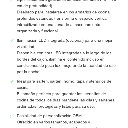
cm de profundidad)
Diseñado para instalarse en los armarios de cocina
Deslizador del cajón
profundos estándar, transforma el espacio vertical
infrautilizado en una zona de almacenamiento
organizada y funcional.
solución de almacenamiento para la cocina
Iluminación LED integrada (opcional) para una mejor
visibilidad
Organización de armario
Disponible con tiras LED integradas a lo largo de los
bordes del cajón, ilumina el contenido incluso en
condiciones de poca luz, mejorando la facilidad de uso
Soporte para colgar gabinetes
por la noche.
Ideal para sartén, sartén, horno, tapa y utensilios de
Bisagras abatibles
cocina
El tamaño perfecto para guardar los utensilios de
cocina de todos los días mantiene las ollas y sartenes
Accesorios para gabinetes
ordenadas, protegidas y listas para su uso.
Posibilidad de personalización OEM
Ofrecido en varios tamaños, acabados y
Lavadero y grifo de la cocina