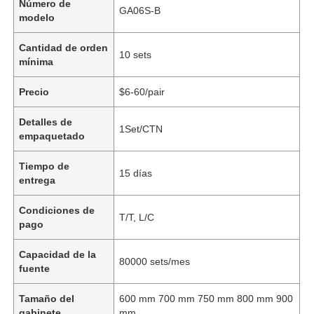
Número de
GA06S-B
modelo
Cantidad de orden
10 sets
mínima
Precio
$6-60/pair
Detalles de
1Set/CTN
empaquetado
Tiempo de
15 días
entrega
Condiciones de
T/T, L/C
pago
Capacidad de la
80000 sets/mes
fuente
Tamaño del
600 mm 700 mm 750 mm 800 mm 900
gabinete
mm