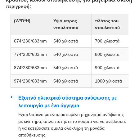
περιγραφή:
(W*D*H)
Υψόμετρος
πλάτος του
ντουλαπιού
ντουλαπιού
674*230*683mm
540 χιλιοστά
700 χιλιοστά
774*230*683mm
540 χιλιοστά
800 χιλιοστά
874*230*683mm
540 χιλιοστά
900 χιλιοστά
974*230*683mm
540 χιλιοστά
1000 χιλιοστά
Αρχική Σελίδα
Εξυπνό ηλεκτρικό σύστημα ανύψωσης με
λειτουργία με ένα άγγιγμα
Εξοπλισμένο με ενσωματωμένο μηχανισμό ανύψωσης
Προϊόντα
με κινητήρα, απλά πατήστε το κουμπί για να ανεβάσετε
ή να κατεβάσετε ομαλά ολόκληρη τη μονάδα
αποθήκευσης.
Σχετικά με εμάς