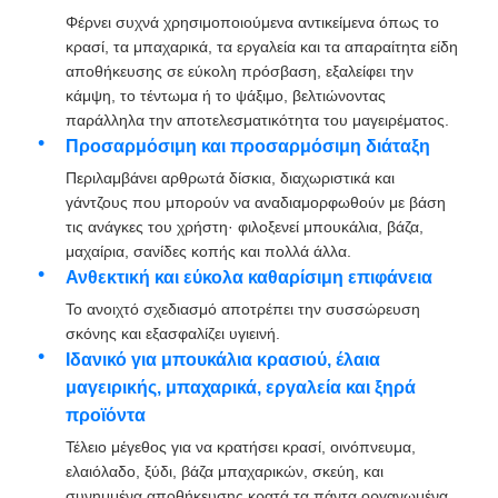
Φέρνει συχνά χρησιμοποιούμενα αντικείμενα όπως το
κρασί, τα μπαχαρικά, τα εργαλεία και τα απαραίτητα είδη
Σλάιντ για το συρτάρι
αποθήκευσης σε εύκολη πρόσβαση, εξαλείφει την
κάμψη, το τέντωμα ή το ψάξιμο, βελτιώνοντας
παράλληλα την αποτελεσματικότητα του μαγειρέματος.
διάλυμα αποθήκευσης κουζίνας
Προσαρμόσιμη και προσαρμόσιμη διάταξη
Περιλαμβάνει αρθρωτά δίσκια, διαχωριστικά και
Οργάνωση ντουλάπι
γάντζους που μπορούν να αναδιαμορφωθούν με βάση
τις ανάγκες του χρήστη· φιλοξενεί μπουκάλια, βάζα,
μαχαίρια, σανίδες κοπής και πολλά άλλα.
Κρεμαστήρα κρεμαστή
Ανθεκτική και εύκολα καθαρίσιμη επιφάνεια
Το ανοιχτό σχεδιασμό αποτρέπει την συσσώρευση
σκόνης και εξασφαλίζει υγιεινή.
Τεχνουργήματα φλαπ
Ιδανικό για μπουκάλια κρασιού, έλαια
μαγειρικής, μπαχαρικά, εργαλεία και ξηρά
Εφοδιασμός ντουλαπιών
προϊόντα
Τέλειο μέγεθος για να κρατήσει κρασί, οινόπνευμα,
ελαιόλαδο, ξύδι, βάζα μπαχαρικών, σκεύη, και
Νεροχύτη και βρύση
συνημμένα αποθήκευσης κρατά τα πάντα οργανωμένα,