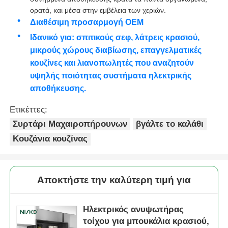
ορατά, και μέσα στην εμβέλεια των χεριών.
Διαθέσιμη προσαρμογή OEM
δίσκος μαχαιροπήρουνων
Ιδανικό για: σπιτικούς σεφ, λάτρεις κρασιού,
μικρούς χώρους διαβίωσης, επαγγελματικές
φωτισμός LED για ντουλάπι
κουζίνες και λιανοπωλητές που αναζητούν
υψηλής ποιότητας συστήματα ηλεκτρικής
αποθήκευσης.
Απορριμματοθήκη κουζίνας
Ετικέττες:
εμπορευματοκιβώτιο ρυζιού
Συρτάρι Μαχαιροπήρουνων
βγάλτε το καλάθι
Κουζάνια κουζίνας
Αποκτήστε την καλύτερη τιμή για
Ηλεκτρικός ανυψωτήρας
τοίχου για μπουκάλια κρασιού,