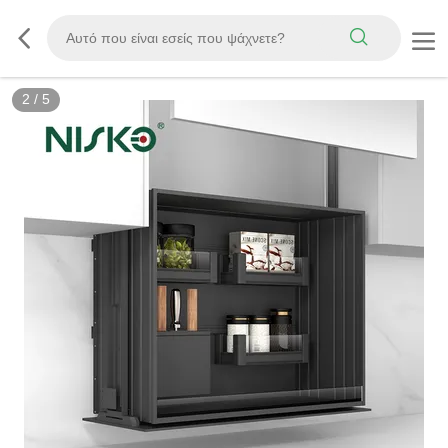
2
/
5