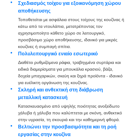
Σχεδιασμός τοίχου για εξοικονόμηση χώρου
αποθήκευσης
Γύρος εργοστασίων
Τοποθετείται με ασφάλεια στους τοίχους της κουζίνας ή
κάτω από τα ντουλάπια, μετατρέποντας τον
αχρησιμοποίητο κάθετο χώρο σε λειτουργικό,
Ποιοτικός έλεγχος
προσβάσιμο χώρο αποθήκευσης, ιδανικό για μικρές
κουζίνες ή συμπαγή σπίτια.
Πολυλειτουργικό ενιαίο εσωτερικό
επαφή
Διαθέτει ρυθμιζόμενα ράφια, τραβηγμένα συρτάρια και
ειδικά διαμερίσματα για μπουκάλια κρασιού, βάζα,
Νέα
δοχεία μπαχαρικών, σκεύη και ξηρά προϊόντα - ιδανικό
για ευέλικτη οργάνωση της κουζίνας.
Σκληρή και ανθεκτική στη διάβρωση
Όλες οι περιπτώσεις
μεταλλική κατασκευή
Κατασκευασμένο από υψηλής ποιότητας ανοξείδωτο
χάλυβα ή χάλυβα που καλύπτεται με σκόνη, ανθεκτικό
Ζητήστε ένα απόσπασμα
στην υγρασία, τη σκουριά και την καθημερινή φθορά.
Βελτιώνει την προσβασιμότητα και τη ροή
Άρθρωση πορτών γραφείου
εργασίας στην κουζίνα