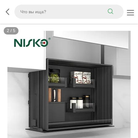
2
/
5