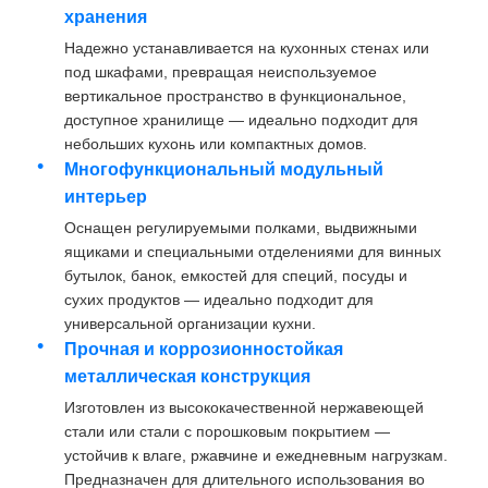
хранения
Надежно устанавливается на кухонных стенах или
Наша фабрика
под шкафами, превращая неиспользуемое
вертикальное пространство в функциональное,
доступное хранилище — идеально подходит для
контроль качества
небольших кухонь или компактных домов.
Многофункциональный модульный
интерьер
контактные данные
Оснащен регулируемыми полками, выдвижными
ящиками и специальными отделениями для винных
Новости
бутылок, банок, емкостей для специй, посуды и
сухих продуктов — идеально подходит для
универсальной организации кухни.
Все случаи
Прочная и коррозионностойкая
металлическая конструкция
Отправить запрос
Изготовлен из высококачественной нержавеющей
стали или стали с порошковым покрытием —
устойчив к влаге, ржавчине и ежедневным нагрузкам.
Шарнир двери шкафа
Предназначен для длительного использования во