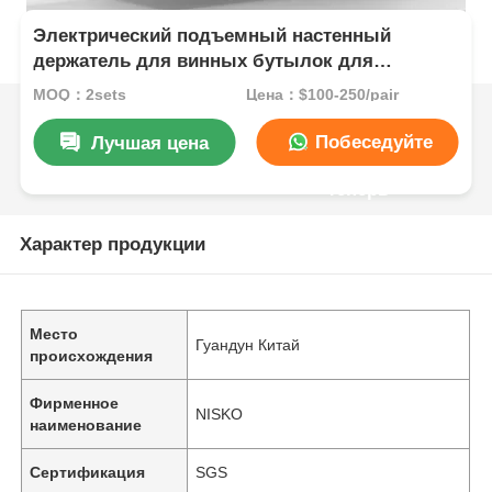
Электрический подъемный настенный
держатель для винных бутылок для
кухонных принадлежностей
MOQ：2sets
Цена：$100-250/pair
Побеседуйте
Лучшая цена
теперь
Характер продукции
Место
Гуандун Китай
происхождения
Фирменное
NISKO
наименование
Сертификация
SGS