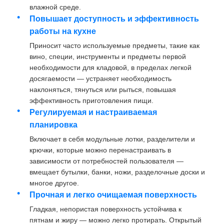
влажной среде.
Повышает доступность и эффективность
Слайд для бегущего в ящике
работы на кухне
Приносит часто используемые предметы, такие как
вино, специи, инструменты и предметы первой
раствор для кухонного хранения
необходимости для кладовой, в пределах легкой
досягаемости — устраняет необходимость
Шкаф организация
наклоняться, тянуться или рыться, повышая
эффективность приготовления пищи.
Регулируемая и настраиваемая
Кронштейн для подвешивания шкафа
планировка
Включает в себя модульные лотки, разделители и
крючки, которые можно перенастраивать в
Финтинги для клапанов
зависимости от потребностей пользователя —
вмещает бутылки, банки, ножи, разделочные доски и
многое другое.
оборудование для шкафов
Прочная и легко очищаемая поверхность
Гладкая, непористая поверхность устойчива к
Кухонная мойка и кран
пятнам и жиру — можно легко протирать. Открытый