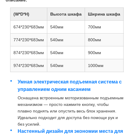
(W*D*H)
Высота шкафа
Ширина шкафа
Вну
674*230*683мм
540мм
700мм
66
774*230*683мм
540мм
800мм
76
874*230*683мм
540мм
900мм
86
974*230*683мм
540мм
1000мм
96
Умная электрическая подъемная система с
управлением одним касанием
Главная страница
Оснащена встроенным моторизованным подъемным
механизмом — просто нажмите кнопку, чтобы
плавно поднять или опустить весь блок хранения.
Продукция
Идеально подходит для доступа без помощи рук и
без усилий.
Настенный дизайн для экономии места для
О Компании