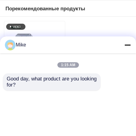
Порекомендованные продукты
Mike
1:15 AM
Good day, what product are you looking 
Боковой угол 360
for?
градусов
вращающийся
кухонный шкаф
Отправить запрос
хранилища
вращающийся
вращающийся
Главная страница
Карта сайта
контактные данные