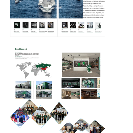
कटलरी ट्रे
कैबिनेट एलईडी लाइट
रसोई कचरा डिब्बा
चावल का कंटेनर