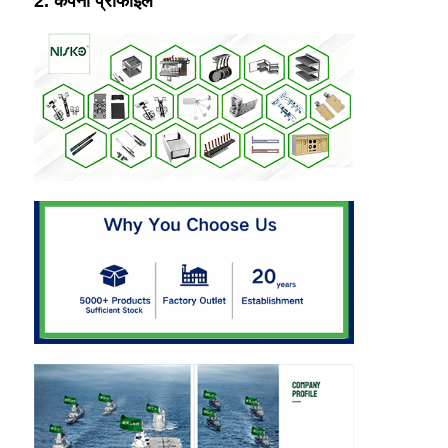
2. कंपनी प्रोफाइल
दराज धावक स्लाइड
रसोई भंडारण समाधान
कोठरी संगठन
कैबिनेट हैंगिंग ब्रैकेट
फ्लैप फिटिंग
कैबिनेट फिटिंग
रसोई सिंक और नल