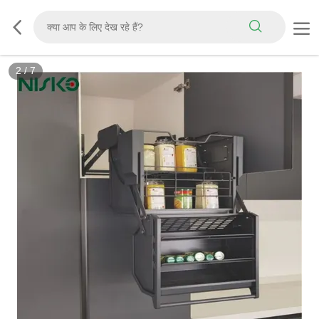
2
/
7