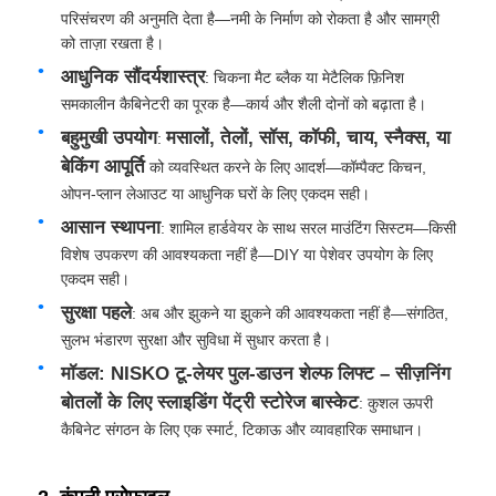
परिसंचरण की अनुमति देता है—नमी के निर्माण को रोकता है और सामग्री
को ताज़ा रखता है।
फैक्टरी यात्रा
आधुनिक सौंदर्यशास्त्र
: चिकना मैट ब्लैक या मेटैलिक फ़िनिश
समकालीन कैबिनेटरी का पूरक है—कार्य और शैली दोनों को बढ़ाता है।
गुणवत्ता नियंत्रण
बहुमुखी उपयोग
मसालों, तेलों, सॉस, कॉफी, चाय, स्नैक्स, या
:
बेकिंग आपूर्ति
को व्यवस्थित करने के लिए आदर्श—कॉम्पैक्ट किचन,
ओपन-प्लान लेआउट या आधुनिक घरों के लिए एकदम सही।
हमसे संपर्क करें
आसान स्थापना
: शामिल हार्डवेयर के साथ सरल माउंटिंग सिस्टम—किसी
विशेष उपकरण की आवश्यकता नहीं है—DIY या पेशेवर उपयोग के लिए
समाचार
एकदम सही।
सुरक्षा पहले
: अब और झुकने या झुकने की आवश्यकता नहीं है—संगठित,
सुलभ भंडारण सुरक्षा और सुविधा में सुधार करता है।
सभी मामलों
मॉडल: NISKO टू-लेयर पुल-डाउन शेल्फ लिफ्ट – सीज़निंग
बोतलों के लिए स्लाइडिंग पेंट्री स्टोरेज बास्केट
: कुशल ऊपरी
एक बोली का अनुरोध
कैबिनेट संगठन के लिए एक स्मार्ट, टिकाऊ और व्यावहारिक समाधान।
कैबिनेट दरवाजा टिका