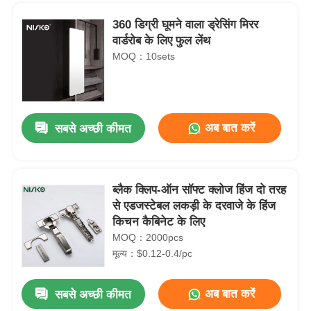
360 डिग्री घूमने वाला ड्रेसिंग मिरर
वार्डरोब के लिए फुल लेंथ
MOQ：10sets
अब बात करें
सबसे अच्छी कीमत
ब्लैक क्लिप-ऑन सॉफ्ट क्लोज हिंज दो तरह
से एडजस्टेबल लकड़ी के दरवाजे के हिंज
होम
किचन कैबिनेट के लिए
MOQ：2000pcs
मूल्य：$0.12-0.4/pc
उत्पाद
D04 यूनिवर्सल टू वे कैबिनेट डोर हिंज स्लाइड ऑन सॉफ्ट क्लोजिंग
अब बात करें
सबसे अच्छी कीमत
AF-13 क्लिप ऑन सॉफ्ट क्लोज कैबिनेट डोर हिंग 110° 35 मिमी अलमारी के लिए
हमारे बारे में