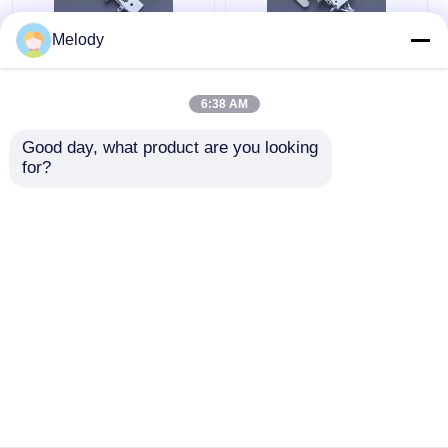
Melody
रसोई कैबिनेट हैंगिंग ब्रैकेट
दीवार कैबिनेट माउंटिंग ब्रैकेट
अदृश्य कैबिनेट सस्पेंशन हैंगर
यूनिवर्सल अंडर कैबिनेट सपोर्ट
ब्रैकेट
हैंगिंग कनेक्टर
6:38 AM
सबसे अच्छी कीमत
सबसे अच्छी कीमत
Good day, what product are you looking 
for?
अब बात करें
अब बात करें
और देखो
होम
हमारे बारे में
हमसे संपर्क करें
Desktop Site
साइटमैप
गोपनीयता नीति