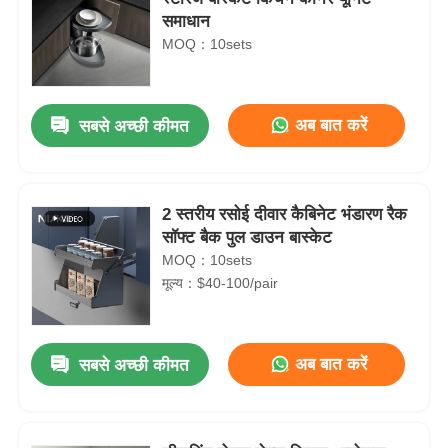
समाधान
MOQ：10sets
अब बात करें
सबसे अच्छी कीमत
2 स्तरीय रसोई दीवार कैबिनेट भंडारण रैक
सॉफ्ट बैक पुल डाउन बास्केट
MOQ：10sets
मूल्य：$40-100/pair
अब बात करें
सबसे अच्छी कीमत