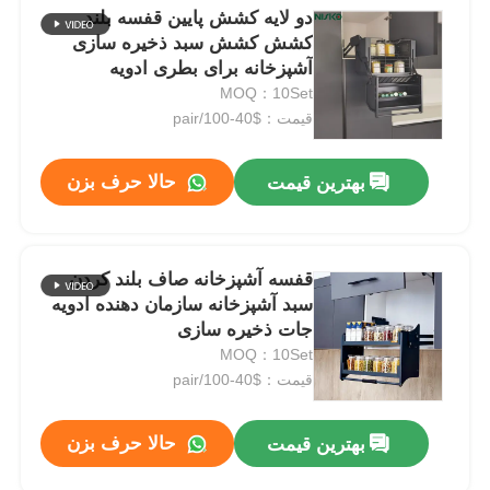
دو لایه کشش پایین قفسه بلند
کشش کشش سبد ذخیره سازی
آشپزخانه برای بطری ادویه
MOQ：10Set
قیمت：$40-100/pair
حالا حرف بزن
بهترین قیمت
قفسه آشپزخانه صاف بلند کردن
سبد آشپزخانه سازمان دهنده ادویه
جات ذخیره سازی
MOQ：10Set
قیمت：$40-100/pair
حالا حرف بزن
بهترین قیمت