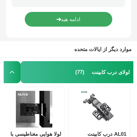
سینی آشپزی
چراغ ال ای دی کابینت
موارد دیگر از ایالات متحده
سطل زباله آشپزخانه
(77)
لولای درب کابینت
ظرف برنج
AL01 درب کابینت
لولا هوایی مغناطیسی با