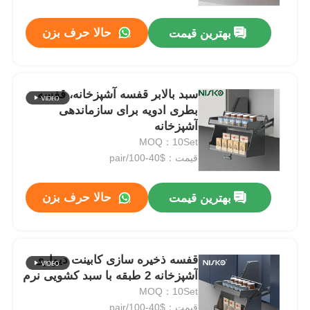
حالا حرف بزن
بهترین قیمت
کارخانه تور
کنترل کیفیت
سبد بالابر قفسه آشپزخانه، قفسه
بطری ادویه برای سازماندهی
آشپزخانه
تماس با ما
MOQ：10Set
قیمت：$40-100/pair
اخبار
حالا حرف بزن
بهترین قیمت
همه موارد
درخواست نقل قول
قفسه ذخیره سازی کابینت دیواری
آشپزخانه 2 طبقه با سبد کشویی نرم
MOQ：10Set
لولای درب کابینت
قیمت：$40-100/pair