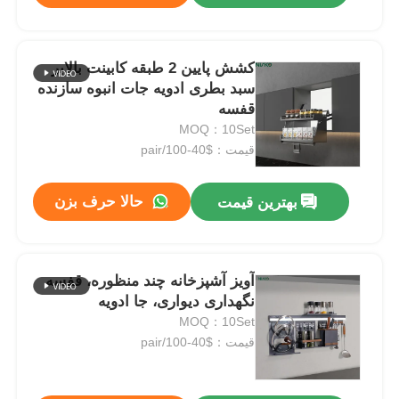
کشش پایین 2 طبقه کابینت بالابر
سبد بطری ادویه جات انبوه سازنده
قفسه
MOQ：10Set
قیمت：$40-100/pair
حالا حرف بزن
بهترین قیمت
آویز آشپزخانه چند منظوره، قفسه
نگهداری دیواری، جا ادویه
MOQ：10Set
قیمت：$40-100/pair