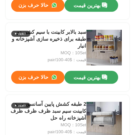
حالا حرف بزن
بهترین قیمت
سبد بالابر کابینت با سیم کشی دو
طبقه برای ذخیره سازی آشپزخانه و
انبار
MOQ：10Set
قیمت：$40-100/pair
حالا حرف بزن
بهترین قیمت
خانه
2 طبقه کشش پایین آسانسور سبد
کابینت سیم سبد ظرف ظرف ظرف
محصولات
آشپزخانه راه حل
MOQ：10Set
قیمت：$40-100/pair
دربارهی ما