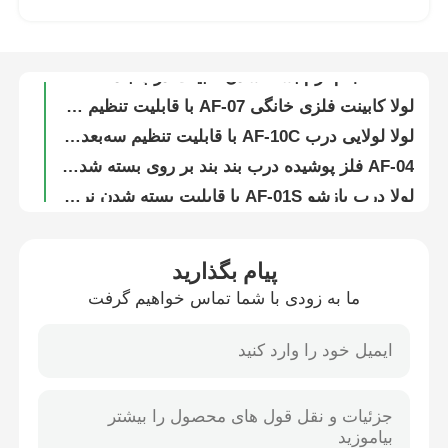
A04BD کلیپ سه بعدی روی درب کابینت ، گیره درب کابینت ، بسته شدن نرم 110 درجه
لولا درب کابینت گیره ای A04 با روکش آهنی و بسته شدن نرم با فنجان 35 میلی متری
کارخانه تور
35mm جام نرم بسته شدن کابینت درب بند 110 درجه نیکل پوشش A13-S
لولا کابینت فلزی خانگی AF-07 با قابلیت تنظیم سه بعدی 110 درجه با فنجان 35 میلی متری
لولا لولایی درب AF-10C با قابلیت تنظیم سه‌بعدی و بسته‌شدن نرم
کنترل کیفیت
AF-04 فلز پوشیده درب بند بند بر روی بسته شدن نرم
لولا درب بازشو AF-01S با قابلیت بسته شدن نرم 110 درجه
تماس با ما
لولا درب کابینت فنجانی 35 میلی متری A12-A با بسته شدن نرم، قابل تنظیم سه بعدی، 105 درجه
AH03-A کار سنگین نرم نزدیک کلیپ روی حلقه 3D تنظیم
اخبار
پیام بگذارید
AH02-A لولای توقف بدون فلز، کلیپ‌آن، بسته شدن نرم، قابل تنظیم
ما به زودی با شما تماس خواهیم گرفت
قفل دو طرفه درب کابینت گیره آزاد توقف کلیپ بسته نرم AH01-A
همه موارد
180 درجه چرخش آلومینیوم کشش خارج واحد آشپزخانه خاکستری برای آشپزخانه
سبد ذخیره لباس زیر، سازمان دهنده کشوی لباس زیر، جدا کننده کمد، جعبه ذخیره لباس زیر
درخواست نقل قول
واحد کابینت بلند آشپزخانه با قفسه های آلومینیومی بیرون کشیدنی، 6 قفسه
واحد ذخیره سازی آشپزخانه، کابینت گوشه جادویی، بیرون کشیدن کامل، گوشه کور چرخان
لولای درب کابینت