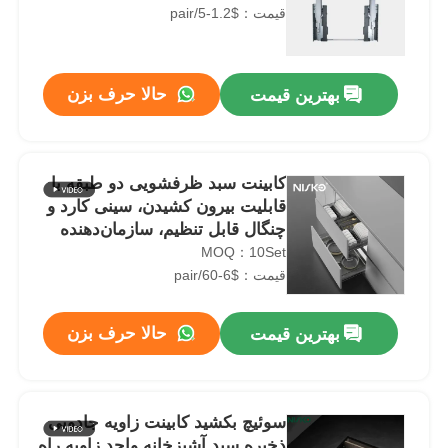
قیمت：$1.2-5/pair
حالا حرف بزن
بهترین قیمت
کابینت سبد ظرفشویی دو طبقه با
قابلیت بیرون کشیدن، سینی کارد و
چنگال قابل تنظیم، سازمان‌دهنده
آشپزخانه
MOQ：10Set
قیمت：$6-60/pair
حالا حرف بزن
بهترین قیمت
سوئیچ بکشید کابینت زاویه جادویی
ذخیره سبد آشپزخانه واحد زاویه راه