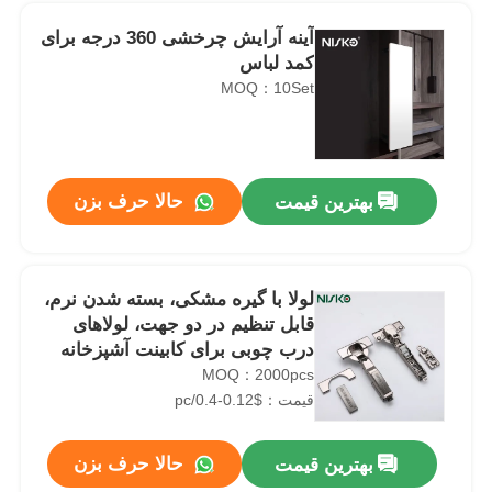
آینه آرایش چرخشی 360 درجه برای
کمد لباس
MOQ：10Set
حالا حرف بزن
بهترین قیمت
لولا با گیره مشکی، بسته شدن نرم،
قابل تنظیم در دو جهت، لولاهای
خانه
درب چوبی برای کابینت آشپزخانه
MOQ：2000pcs
قیمت：$0.12-0.4/pc
محصولات
لولا درب کابینت دو طرفه جهانی D04 با قابلیت بسته شدن نرم
AF-13 Clip On Soft Close Cabinet Door Hinge 110° برای کابینت 35 میلی متری
حالا حرف بزن
بهترین قیمت
دربارهی ما