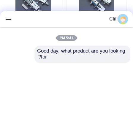
Cliff
براکت آویز کابینت
براکت های نصب کابینت
آشپزخانه نامرئی، براکت
دیواری جهانی زیر کابینت
آویز کابینت
پشتیبانی اتصال آویزان
5:41 PM
بهترین قیمت
بهترین قیمت
Good day, what product are you looking 
for?
حالا حرف بزن
حالا حرف بزن
بیشتر ببینید
خانه
دربارهی ما
تماس با ما
Desktop Site
نقشه سایت
سیاست حفظ حریم خصوصی