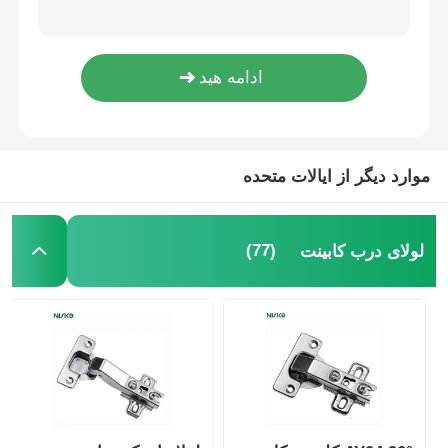
قفسه شلوار قابل کشش بالا با ریل کششی
آشپزخونه ي سوينگ زاويه ي جادويي کابينت سبد کشيدن بيرون بسته نرم
اسلاید کشویی
جا لباسی شلواری ردیف دوتایی با نصب از بالا و بسته شدن نرم برای کابینت‌های 750 میلی‌متری
راه حل ذخیره سازی آشپزخانه
موارد دیگر از ایالات متحده
سازمان کمد
دستکش آویزان
(77)
لولای درب کابینت
اتصالات بال‌دار
لوازم کابینت
سینک ظرفشویی و شیر آب