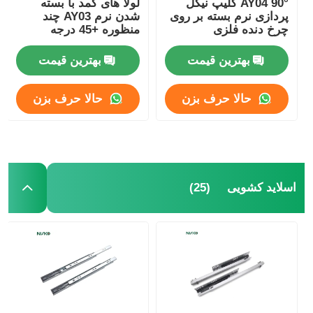
AY04 90° کلیپ نیکل
لولا های کمد با بسته
پردازی نرم بسته بر روی
شدن نرم AY03 چند
چرخ دنده فلزی
منظوره +45 درجه
سینی آشپزی
بهترین قیمت
بهترین قیمت
چراغ ال ای دی کابینت
حالا حرف بزن
حالا حرف بزن
سطل زباله آشپزخانه
ظرف برنج
(25)
اسلاید کشویی