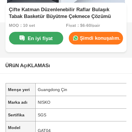
Çifte Katman Düzenlenebilir Raflar Bulaşık
Tabak Basketür Büyütme Çekmece Çözümü
MOQ：10 set
Fiyat：$6-60/pair
Şimdi konuşalım.
En iyi fiyat
ÜRüN AçıKLAMASı
Menşe yeri
Guangdong Çin
Marka adı
NISKO
Sertifika
SGS
Model
GAT04