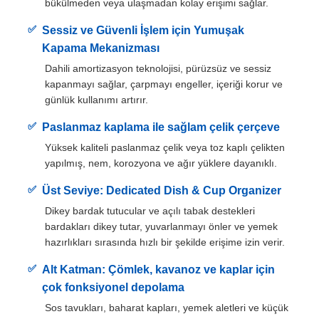
bükülmeden veya ulaşmadan kolay erişimi sağlar.
Sessiz ve Güvenli İşlem için Yumuşak
Fabrika turu
Kapama Mekanizması
Dahili amortizasyon teknolojisi, pürüzsüz ve sessiz
kapanmayı sağlar, çarpmayı engeller, içeriği korur ve
Kalite kontrol
günlük kullanımı artırır.
Paslanmaz kaplama ile sağlam çelik çerçeve
Bize ulaşın
Yüksek kaliteli paslanmaz çelik veya toz kaplı çelikten
yapılmış, nem, korozyona ve ağır yüklere dayanıklı.
Haberler
Üst Seviye: Dedicated Dish & Cup Organizer
Dikey bardak tutucular ve açılı tabak destekleri
Tüm servis talepleri
bardakları dikey tutar, yuvarlanmayı önler ve yemek
hazırlıkları sırasında hızlı bir şekilde erişime izin verir.
Teklif isteği
Alt Katman: Çömlek, kavanoz ve kaplar için
çok fonksiyonel depolama
Sos tavukları, baharat kapları, yemek aletleri ve küçük
Dolap kapı menteşesi