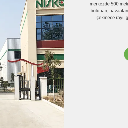
merkezde 500 metr
bulunan, havaala
çekmece rayı, g
görebileceğiniz yer,Ü