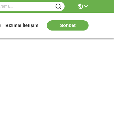
Sohbet
r
Bizimle İletişim