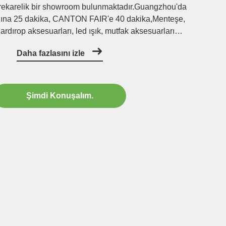
ekarelik bir showroom bulunmaktadır.Guangzhou'da
nına 25 dakika, CANTON FAIR'e 40 dakika,Menteşe,
ardırop aksesuarları, led ışık, mutfak aksesuarları
rün kalitesini, detayını, işlevini açıkça kontrol etmenizi
Daha fazlasını izle
sağlarÇin'in farklı ...
Şimdi Konuşalım.