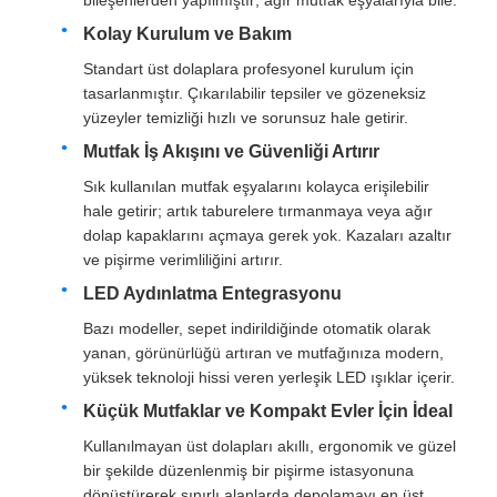
bileşenlerden yapılmıştır; ağır mutfak eşyalarıyla bile.
Kolay Kurulum ve Bakım
Çekmece Rayı Sürgüsü
Standart üst dolaplara profesyonel kurulum için
tasarlanmıştır. Çıkarılabilir tepsiler ve gözeneksiz
yüzeyler temizliği hızlı ve sorunsuz hale getirir.
Mutfak Depolama Çözümü
Mutfak İş Akışını ve Güvenliği Artırır
Sık kullanılan mutfak eşyalarını kolayca erişilebilir
Dolap organizasyonu
hale getirir; artık taburelere tırmanmaya veya ağır
dolap kapaklarını açmaya gerek yok. Kazaları azaltır
ve pişirme verimliliğini artırır.
Dolap Asma Braketi
LED Aydınlatma Entegrasyonu
Bazı modeller, sepet indirildiğinde otomatik olarak
Kapak Bağlantıları
yanan, görünürlüğü artıran ve mutfağınıza modern,
yüksek teknoloji hissi veren yerleşik LED ışıklar içerir.
kabine ekipmanları
Küçük Mutfaklar ve Kompakt Evler İçin İdeal
Kullanılmayan üst dolapları akıllı, ergonomik ve güzel
bir şekilde düzenlenmiş bir pişirme istasyonuna
Mutfak Evyesi ve Bataryası
dönüştürerek sınırlı alanlarda depolamayı en üst