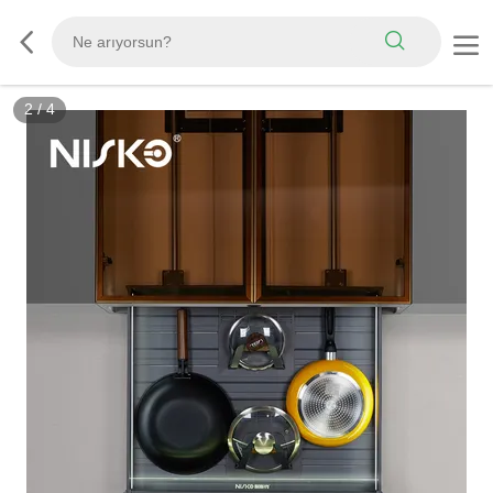
2
/
4