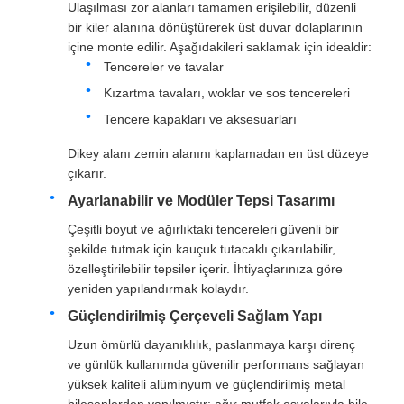
Ulaşılması zor alanları tamamen erişilebilir, düzenli
bir kiler alanına dönüştürerek üst duvar dolaplarının
içine monte edilir. Aşağıdakileri saklamak için idealdir:
Fabrika turu
Tencereler ve tavalar
Kızartma tavaları, woklar ve sos tencereleri
Kalite kontrol
Tencere kapakları ve aksesuarları
Dikey alanı zemin alanını kaplamadan en üst düzeye
Bize ulaşın
çıkarır.
Ayarlanabilir ve Modüler Tepsi Tasarımı
Haberler
Çeşitli boyut ve ağırlıktaki tencereleri güvenli bir
şekilde tutmak için kauçuk tutacaklı çıkarılabilir,
özelleştirilebilir tepsiler içerir. İhtiyaçlarınıza göre
Tüm servis talepleri
yeniden yapılandırmak kolaydır.
Güçlendirilmiş Çerçeveli Sağlam Yapı
Teklif isteği
Uzun ömürlü dayanıklılık, paslanmaya karşı direnç
ve günlük kullanımda güvenilir performans sağlayan
yüksek kaliteli alüminyum ve güçlendirilmiş metal
Dolap kapı menteşesi