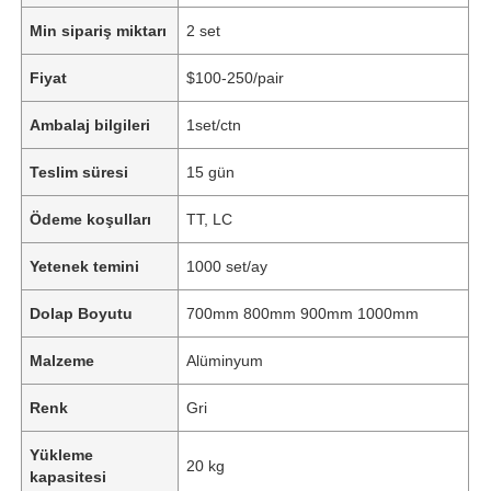
Min sipariş miktarı
2 set
Fiyat
$100-250/pair
Ambalaj bilgileri
1set/ctn
Teslim süresi
15 gün
Ödeme koşulları
TT, LC
Yetenek temini
1000 set/ay
Dolap Boyutu
700mm 800mm 900mm 1000mm
Malzeme
Alüminyum
Renk
Gri
Yükleme
20 kg
kapasitesi