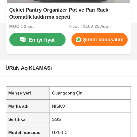
Çekici Pantry Organizer Pot ve Pan Rack
Otomatik kaldırma sepeti
MOQ：2 set
Fiyat：$100-250/pair
Şimdi konuşalım.
En iyi fiyat
ÜRüN AçıKLAMASı
Menşe yeri
Guangdong Çin
Marka adı
NISKO
Sertifika
SGS
Model numarası
GZ03-C