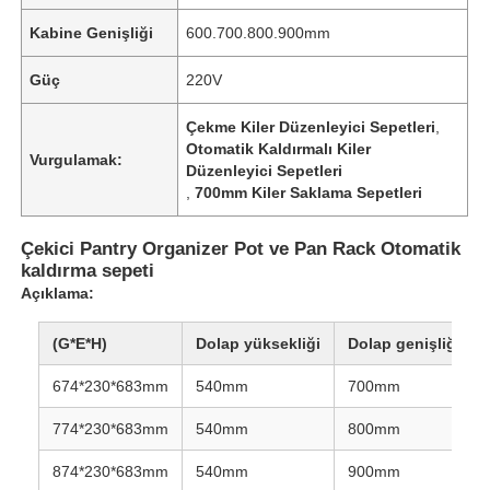
Kabine Genişliği
600.700.800.900mm
Güç
220V
Çekme Kiler Düzenleyici Sepetleri
,
Otomatik Kaldırmalı Kiler
Vurgulamak:
Düzenleyici Sepetleri
,
700mm Kiler Saklama Sepetleri
Çekici Pantry Organizer Pot ve Pan Rack Otomatik
kaldırma sepeti
Açıklama:
(G*E*H)
Dolap yüksekliği
Dolap genişliği
674*230*683mm
540mm
700mm
774*230*683mm
540mm
800mm
874*230*683mm
540mm
900mm