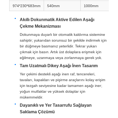
974*230*683mm
540mm
1000mm
Akıllı Dokunmatik Aktive Edilen Aşağı
Çekme Mekanizması
Dokunmaya duyarlı bir otomatik kaldırma sistemine
sahiptir; yukarıdan sorunsuz bir şekilde indirmek için
bir düğmeye basmanız yeterlidir. Tekrar yukarı
çıkmak için basın. Artık üst dolaplara erişmek için
eğilmeye, uzanmaya veya zorlanmaya gerek yok.
Tam Uzatmalı Dikey Aşağı İnen Tasarım
Yer çekimi destekli aşağı inen raf, tencereleri,
tavaları, kapakları ve pişirme araçlarını kolay erişim
Ana sayfa
için tezgah seviyesine kadar tamamen aşağı iner;
yoğun mutfaklar ve yüksek dolaplar için
mükemmeldir.
Ürünler
Dayanıklı ve Yer Tasarrufu Sağlayan
Saklama Çözümü
Hakkımızda