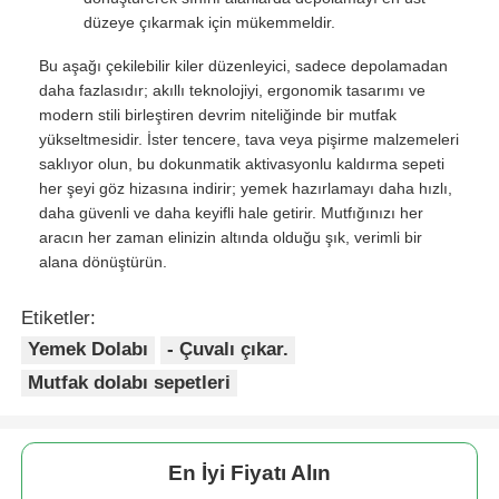
düzeye çıkarmak için mükemmeldir.
Yemek tablası
Bu aşağı çekilebilir kiler düzenleyici, sadece depolamadan
daha fazlasıdır; akıllı teknolojiyi, ergonomik tasarımı ve
modern stili birleştiren devrim niteliğinde bir mutfak
Kabine LED Işık
yükseltmesidir. İster tencere, tava veya pişirme malzemeleri
saklıyor olun, bu dokunmatik aktivasyonlu kaldırma sepeti
her şeyi göz hizasına indirir; yemek hazırlamayı daha hızlı,
Mutfak Çöp Kutusu
daha güvenli ve daha keyifli hale getirir. Mutfığınızı her
aracın her zaman elinizin altında olduğu şık, verimli bir
alana dönüştürün.
pirinç kabı
Etiketler:
Yemek Dolabı
- Çuvalı çıkar.
Mutfak dolabı sepetleri
En İyi Fiyatı Alın