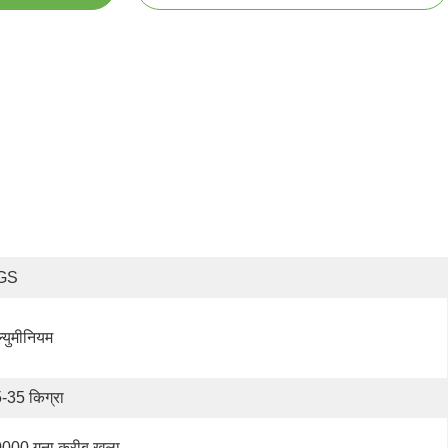
GS
्युमीनियम
-35 किग्रा
000 गुना करीब खुला