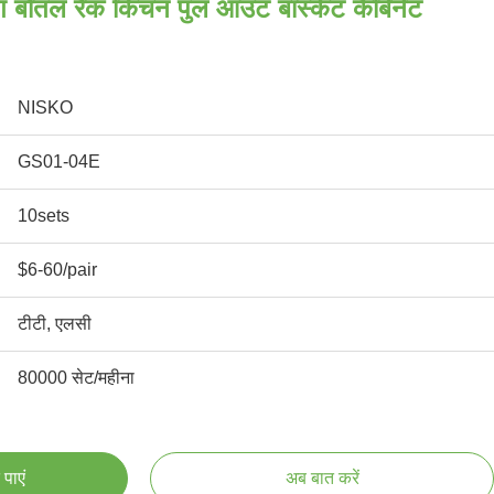
ंग बोतल रैक किचन पुल आउट बास्केट कैबिनेट
NISKO
GS01-04E
10sets
$6-60/pair
टीटी, एलसी
80000 सेट/महीना
पाएं
अब बात करें