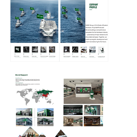
कटलरी ट्रे
कैबिनेट एलईडी लाइट
रसोई कचरा डिब्बा
चावल का कंटेनर