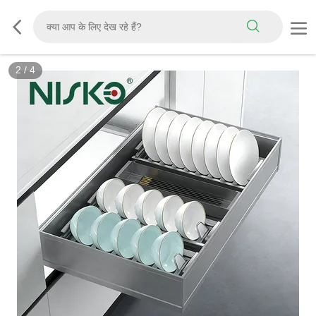
2
/
4