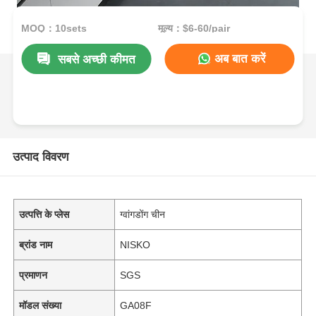
MOQ：10sets
मूल्य：$6-60/pair
अब बात करें
सबसे अच्छी कीमत
उत्पाद विवरण
उत्पत्ति के प्लेस
ग्वांगडोंग चीन
ब्रांड नाम
NISKO
प्रमाणन
SGS
मॉडल संख्या
GA08F