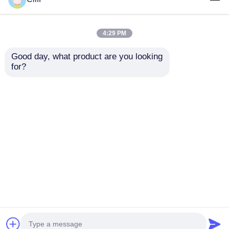
4:29 PM
Good day, what product are you looking 
for?
साइड कॉर्नर 360 डिग्री
रोटेटिंग किचन स्टोरेज
कैबिनेट टर्निंग स्विवेलिंग
सिस्टम
जांच भेजें
होम
हमारे बारे में
हमसे संपर्क करें
Desktop Site
साइटमैप
गोपनीयता नीति
गुणवत्ता
कैबिनेट दरवाजा टिका
चीन का कारखाना.Copyright ©
2026 Nisko Hardware Tech Co., Ltd.. All Rights