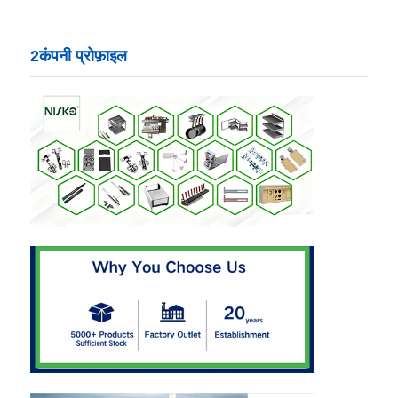
दराज धावक स्लाइड
2कंपनी प्रोफ़ाइल
रसोई भंडारण समाधान
कोठरी संगठन
कैबिनेट हैंगिंग ब्रैकेट
फ्लैप फिटिंग
कैबिनेट फिटिंग
रसोई सिंक और नल