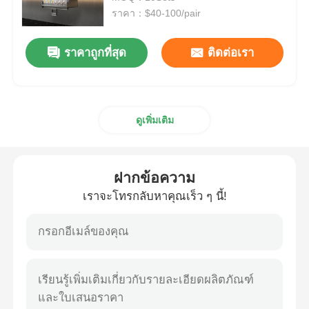
ราคา：$40-100/pair
สไลด์ชุดเดิน
ราคาถูกที่สุด
ติดต่อเรา
โซลูชันการจัดเก็บในครัว
ดูเพิ่มเติม
องค์กรตู้เสื้อผ้า
กล่องแขวน
ฝากข้อความ
เราจะโทรกลับหาคุณเร็ว ๆ นี้!
เครื่องปรับปัก
อุปกรณ์ประกอบตู้
อ่างล้างจานและก๊อกน้ำ