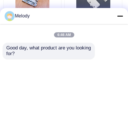
Melody
กระเป๋าสตางค์ครัว
โรงแรมที่ติดตั้งกระเป๋า
ภารกิจหนัก เครื่องแขวน
สะพายผนังโลหะ
ด้วยวัสดุเหล็กสลัด
6:46 AM
ราคาถูกที่สุด
ราคาถูกที่สุด
Good day, what product are you looking 
for?
พูดคุยกันตอนนี้
พูดคุยกันตอนนี้
ดูเพิ่มเติม
บ้าน
เกี่ยวกับเรา
ติดต่อเรา
Desktop Site
แผนผังเว็บไซต์
นโยบายความเป็นส่วนตัว