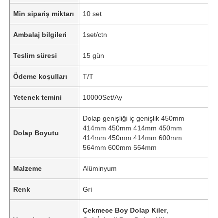
Min sipariş miktarı
10 set
Ambalaj bilgileri
1set/ctn
Teslim süresi
15 gün
Ödeme koşulları
T/T
Yetenek temini
10000Set/Ay
Dolap genişliği iç genişlik 450mm
414mm 450mm 414mm 450mm
Dolap Boyutu
414mm 450mm 414mm 600mm
564mm 600mm 564mm
Malzeme
Alüminyum
Renk
Gri
Çekmece Boy Dolap Kiler
,