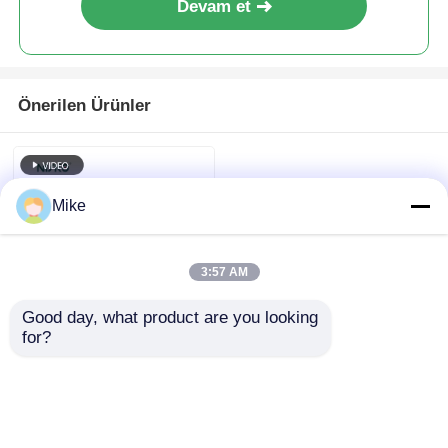
Devam et
Önerilen Ürünler
Mike
3:57 AM
Good day, what product are you looking 
for?
Yan Köşe 360 Derece
Döner Mutfak Depo
Dolabı Döner Döner
Sistem
Talep Gönder