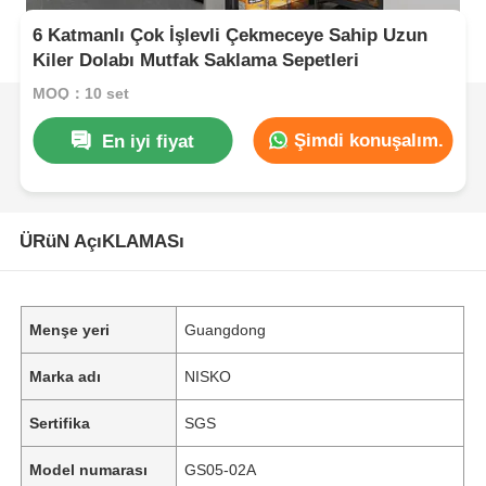
6 Katmanlı Çok İşlevli Çekmeceye Sahip Uzun
Kiler Dolabı Mutfak Saklama Sepetleri
MOQ：10 set
Şimdi konuşalım.
En iyi fiyat
ÜRüN AçıKLAMASı
Menşe yeri
Guangdong
Marka adı
NISKO
Sertifika
SGS
Model numarası
GS05-02A