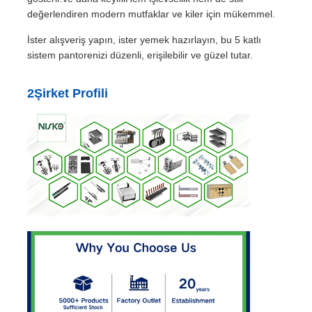
değerlendiren modern mutfaklar ve kiler için mükemmel.
Çekmece Rayı Sürgüsü
İster alışveriş yapın, ister yemek hazırlayın, bu 5 katlı
sistem pantorenizi düzenli, erişilebilir ve güzel tutar.
Mutfak Depolama Çözümü
2Şirket Profili
Dolap organizasyonu
Dolap Asma Braketi
Kapak Bağlantıları
kabine ekipmanları
Mutfak Evyesi ve Bataryası