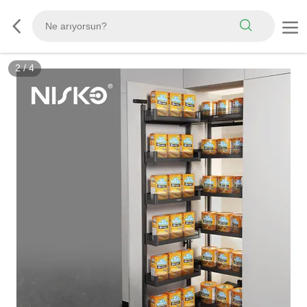
2
/
4