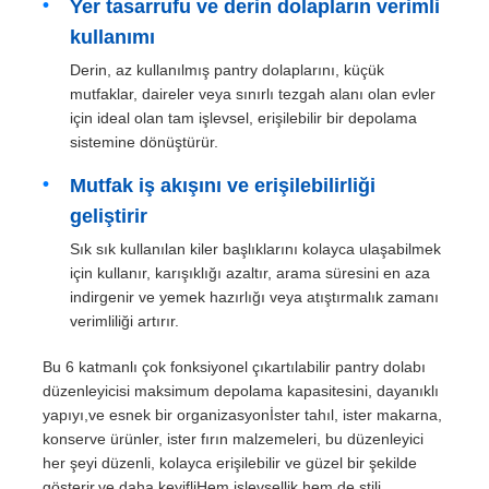
Yer tasarrufu ve derin dolapların verimli
kullanımı
Fabrika turu
Derin, az kullanılmış pantry dolaplarını, küçük
mutfaklar, daireler veya sınırlı tezgah alanı olan evler
için ideal olan tam işlevsel, erişilebilir bir depolama
Kalite kontrol
sistemine dönüştürür.
Mutfak iş akışını ve erişilebilirliği
Bize ulaşın
geliştirir
Sık sık kullanılan kiler başlıklarını kolayca ulaşabilmek
Haberler
için kullanır, karışıklığı azaltır, arama süresini en aza
indirgenir ve yemek hazırlığı veya atıştırmalık zamanı
verimliliği artırır.
Tüm servis talepleri
Bu 6 katmanlı çok fonksiyonel çıkartılabilir pantry dolabı
düzenleyicisi maksimum depolama kapasitesini, dayanıklı
Teklif isteği
yapıyı,ve esnek bir organizasyonİster tahıl, ister makarna,
konserve ürünler, ister fırın malzemeleri, bu düzenleyici
her şeyi düzenli, kolayca erişilebilir ve güzel bir şekilde
Dolap kapı menteşesi
gösterir.ve daha keyifliHem işlevsellik hem de stili