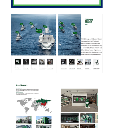
Yemek tablası
Kabine LED Işık
Mutfak Çöp Kutusu
pirinç kabı