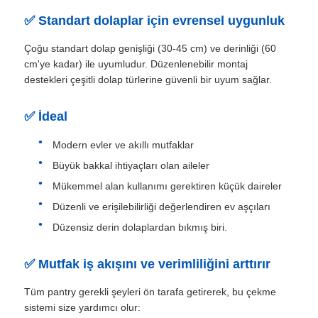
✅ Standart dolaplar için evrensel uygunluk
Yemek tablası
Çoğu standart dolap genişliği (30-45 cm) ve derinliği (60
cm'ye kadar) ile uyumludur. Düzenlenebilir montaj
Kabine LED Işık
destekleri çeşitli dolap türlerine güvenli bir uyum sağlar.
✅ İdeal
Mutfak Çöp Kutusu
Modern evler ve akıllı mutfaklar
Büyük bakkal ihtiyaçları olan aileler
pirinç kabı
Mükemmel alan kullanımı gerektiren küçük daireler
Düzenli ve erişilebilirliği değerlendiren ev aşçıları
Düzensiz derin dolaplardan bıkmış biri.
✅ Mutfak iş akışını ve verimliliğini arttırır
Tüm pantry gerekli şeyleri ön tarafa getirerek, bu çekme
sistemi size yardımcı olur: