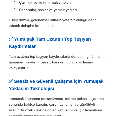
Çay, kahve ve fırın malzemeleri
Baharatlar, soslar ve yemek yağları
Dikey düzen, geleneksel rafların yetersiz olduğu derin
tabanlı dolaplar için idealdir.
✅ Yumuşak Tam Uzantılı Top Taşıyan
Kaydırmalar
Tam uzatma top taşıyan kaydırıcılarla donatılmış, tüm birim
tamamen kaydırılır.Sessiz hareket, günlük kullanımı
kolaylaştırır..
✅ Sessiz ve Güvenli Çalışma için Yumuşak
Ana sayfa
Yaklaşım Teknolojisi
Ürünler
Yumuşak kapanma mekanizması, çekme ünitesini çarpma
sonunda hafifçe kapatır, çarpmayı önler ve gürültüyü
azaltır.Bu özellik ayrıca dolap kapılarını ve iç bileşenlerini
Hakkımızda
zamanla hasar görmekten korur.