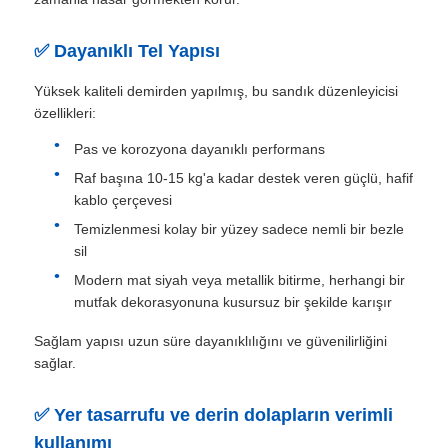
✅ Dayanıklı Tel Yapısı
Fabrika turu
Yüksek kaliteli demirden yapılmış, bu sandık düzenleyicisi
özellikleri:
Kalite kontrol
Pas ve korozyona dayanıklı performans
Raf başına 10-15 kg'a kadar destek veren güçlü, hafif
Bize ulaşın
kablo çerçevesi
Temizlenmesi kolay bir yüzey sadece nemli bir bezle
Haberler
sil
Modern mat siyah veya metallik bitirme, herhangi bir
mutfak dekorasyonuna kusursuz bir şekilde karışır
Tüm servis talepleri
Sağlam yapısı uzun süre dayanıklılığını ve güvenilirliğini
sağlar.
Teklif isteği
✅ Yer tasarrufu ve derin dolapların verimli
Dolap kapı menteşesi
kullanımı