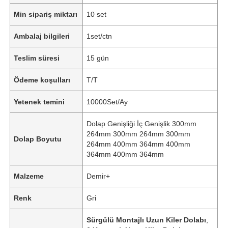
Min sipariş miktarı
10 set
Ambalaj bilgileri
1set/ctn
Teslim süresi
15 gün
Ödeme koşulları
T/T
Yetenek temini
10000Set/Ay
Dolap Genişliği İç Genişlik 300mm
264mm 300mm 264mm 300mm
Dolap Boyutu
264mm 400mm 364mm 400mm
364mm 400mm 364mm
Malzeme
Demir+
Renk
Gri
Sürgülü Montajlı Uzun Kiler Dolabı
,