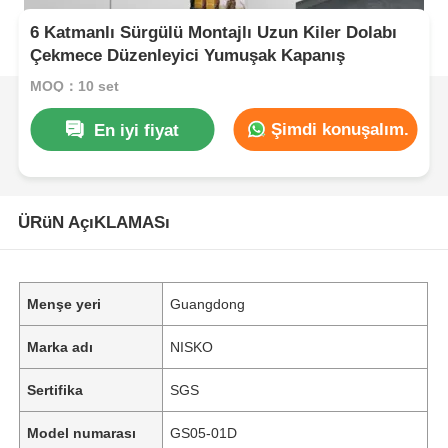
6 Katmanlı Sürgülü Montajlı Uzun Kiler Dolabı
Çekmece Düzenleyici Yumuşak Kapanış
MOQ：10 set
Şimdi konuşalım.
En iyi fiyat
ÜRüN AçıKLAMASı
Menşe yeri
Guangdong
Marka adı
NISKO
Sertifika
SGS
Model numarası
GS05-01D