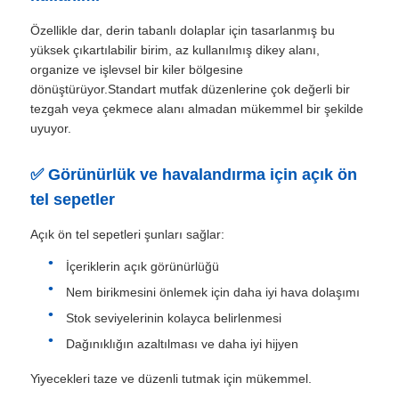
Özellikle dar, derin tabanlı dolaplar için tasarlanmış bu
Çekmece Rayı Sürgüsü
yüksek çıkartılabilir birim, az kullanılmış dikey alanı,
organize ve işlevsel bir kiler bölgesine
dönüştürüyor.Standart mutfak düzenlerine çok değerli bir
Mutfak Depolama Çözümü
tezgah veya çekmece alanı almadan mükemmel bir şekilde
uyuyor.
Dolap organizasyonu
✅ Görünürlük ve havalandırma için açık ön
tel sepetler
Dolap Asma Braketi
Açık ön tel sepetleri şunları sağlar:
İçeriklerin açık görünürlüğü
Kapak Bağlantıları
Nem birikmesini önlemek için daha iyi hava dolaşımı
Stok seviyelerinin kolayca belirlenmesi
kabine ekipmanları
Dağınıklığın azaltılması ve daha iyi hijyen
Yiyecekleri taze ve düzenli tutmak için mükemmel.
Mutfak Evyesi ve Bataryası