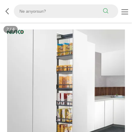
2
/
4